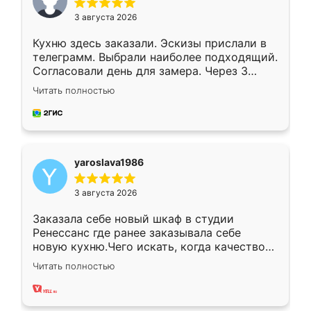
3 августа 2026
Кухню здесь заказали. Эскизы прислали в
телеграмм. Выбрали наиболее подходящий.
Согласовали день для замера. Через 3
недели кухня была уже готова. Остались
Читать полностью
довольны работой. Спасибо Ренессанс
мебель за качественную работу!
yaroslava1986
3 августа 2026
Заказала себе новый шкаф в студии
Ренессанс где ранее заказывала себе
новую кухню.Чего искать, когда качеством
вполне довольна. Служит кухня уже почти
Читать полностью
два года, нареканий нет.