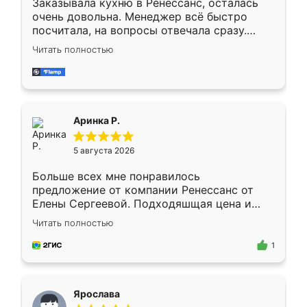
Заказывала кухню в Ренессанс, осталась
очень довольна. Менеджер всё быстро
посчитала, на вопросы отвечала сразу.
Замерщик приехал в субботу, подошёл к
Читать полностью
делу со всей ответственностью. Собрали
за день, ребята работали аккуратно, даже
пыли почти не было. Качество отличное,
ящики ходят плавно, ничего не скрипит.
Всё подошло как влитое.
Аринка Р.
5 августа 2026
Больше всех мне понравилось
предложение от компании Ренессанс от
Елены Сергеевой. Подходяшщая цена и
короткие сроки изготовления. Приехавший
Читать полностью
для замера сотрудник Владислав
предложил по моему эскизу самый
1
подходящий вариант шкафа. Немного его
видоизменил, получилось даже лучше, чем
я хотела.
Ярослава