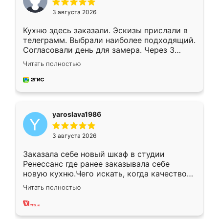
3 августа 2026
Кухню здесь заказали. Эскизы прислали в
телеграмм. Выбрали наиболее подходящий.
Согласовали день для замера. Через 3
недели кухня была уже готова. Остались
Читать полностью
довольны работой. Спасибо Ренессанс
мебель за качественную работу!
yaroslava1986
3 августа 2026
Заказала себе новый шкаф в студии
Ренессанс где ранее заказывала себе
новую кухню.Чего искать, когда качеством
вполне довольна. Служит кухня уже почти
Читать полностью
два года, нареканий нет.