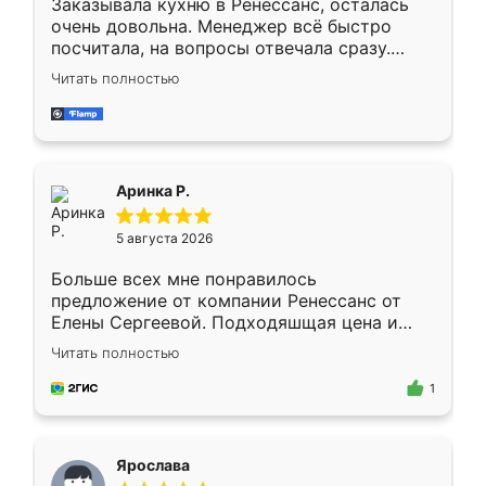
Заказывала кухню в Ренессанс, осталась
очень довольна. Менеджер всё быстро
посчитала, на вопросы отвечала сразу.
Замерщик приехал в субботу, подошёл к
Читать полностью
делу со всей ответственностью. Собрали
за день, ребята работали аккуратно, даже
пыли почти не было. Качество отличное,
ящики ходят плавно, ничего не скрипит.
Всё подошло как влитое.
Аринка Р.
5 августа 2026
Больше всех мне понравилось
предложение от компании Ренессанс от
Елены Сергеевой. Подходяшщая цена и
короткие сроки изготовления. Приехавший
Читать полностью
для замера сотрудник Владислав
предложил по моему эскизу самый
1
подходящий вариант шкафа. Немного его
видоизменил, получилось даже лучше, чем
я хотела.
Ярослава