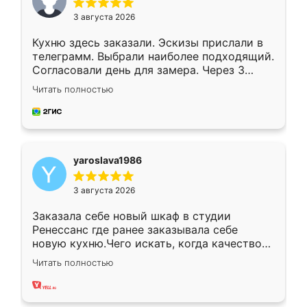
3 августа 2026
Кухню здесь заказали. Эскизы прислали в
телеграмм. Выбрали наиболее подходящий.
Согласовали день для замера. Через 3
недели кухня была уже готова. Остались
Читать полностью
довольны работой. Спасибо Ренессанс
мебель за качественную работу!
yaroslava1986
3 августа 2026
Заказала себе новый шкаф в студии
Ренессанс где ранее заказывала себе
новую кухню.Чего искать, когда качеством
вполне довольна. Служит кухня уже почти
Читать полностью
два года, нареканий нет.