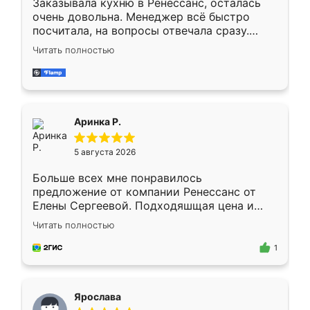
Заказывала кухню в Ренессанс, осталась
очень довольна. Менеджер всё быстро
посчитала, на вопросы отвечала сразу.
Замерщик приехал в субботу, подошёл к
Читать полностью
делу со всей ответственностью. Собрали
за день, ребята работали аккуратно, даже
пыли почти не было. Качество отличное,
ящики ходят плавно, ничего не скрипит.
Всё подошло как влитое.
Аринка Р.
5 августа 2026
Больше всех мне понравилось
предложение от компании Ренессанс от
Елены Сергеевой. Подходяшщая цена и
короткие сроки изготовления. Приехавший
Читать полностью
для замера сотрудник Владислав
предложил по моему эскизу самый
1
подходящий вариант шкафа. Немного его
видоизменил, получилось даже лучше, чем
я хотела.
Ярослава