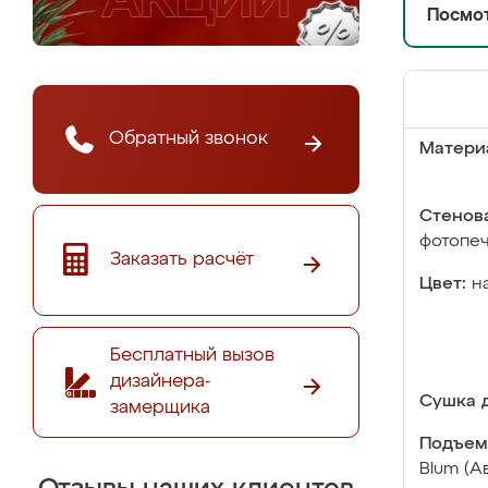
Посмот
Обратный звонок
Матери
Стенова
фотопе
Заказать расчёт
Цвет:
н
Бесплатный вызов
дизайнера-
Сушка д
замерщика
Подъем
Blum (А