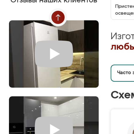
Отзывы наших клиентов
Пристен
освеще
Изго
любы
Часто 
Схе