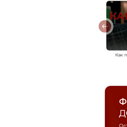
Как 
Ф
Д
Ост