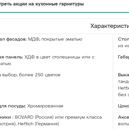
реть акции на кухонные гарнитуры
Характерист
ал фасадов:
МДФ, покрытые эмалью
Сто
из и
я панель:
ХДФ в цвет столешницы или с
Габа
чатью
а выбор, более 250 цветов
Выка
танд
Hett
без 
ля посуды:
Хромированная
Цоко
ники :
BOYARD (Россия) или премиум класса
Аксе
встрия), Hettich (Германия)
волш