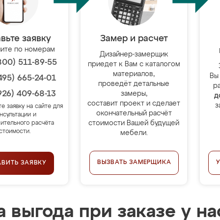
вьте заявку
Замер и расчет
ите по номерам
Дизайнер-замерщик
800) 511-89-55
приедет к Вам с каталогом
материалов,
Вы
495) 665-24-01
проведёт детальные
р
926) 409-68-13
замеры,
д
составит проект и сделает
з
те заявку на сайте для
окончательный расчёт
нсультации и
стоимости Вашей будущей
ительного расчёта
стоимости.
мебели.
ВЫЗВАТЬ ЗАМЕРЩИКА
АВИТЬ ЗАЯВКУ
 выгода при заказе у на