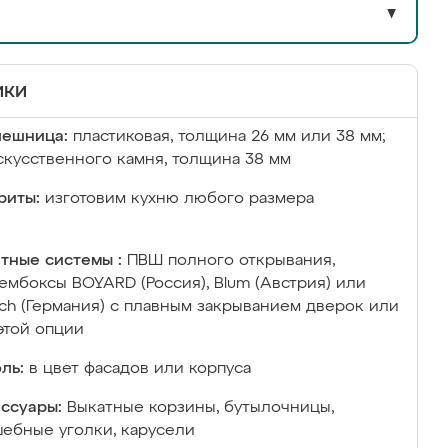
▼
ики
лешница:
пластиковая, толщина 26 мм или 38 мм;
скусственного камня, толщина 38 мм
риты:
изготовим кухню любого размера
тные системы :
ПВШ полного открывания,
ембоксы BOYARD (Россия), Blum (Австрия) или
ich (Германия) с плавным закрыванием дверок или
этой опции
ль:
в цвет фасадов или корпуса
ссуары:
Выкатные корзины, бутылочницы,
ебные уголки, карусели