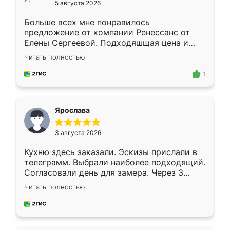
5 августа 2026
Больше всех мне понравилось
предложение от компании Ренессанс от
Елены Сергеевой. Подходяшщая цена и
короткие сроки изготовления. Приехавший
Читать полностью
для замера сотрудник Владислав
предложил по моему эскизу самый
1
подходящий вариант шкафа. Немного его
видоизменил, получилось даже лучше, чем
я хотела.
Ярослава
3 августа 2026
Кухню здесь заказали. Эскизы прислали в
телеграмм. Выбрали наиболее подходящий.
Согласовали день для замера. Через 3
недели кухня была уже готова. Остались
Читать полностью
довольны работой. Спасибо Ренессанс
мебель за качественную работу!