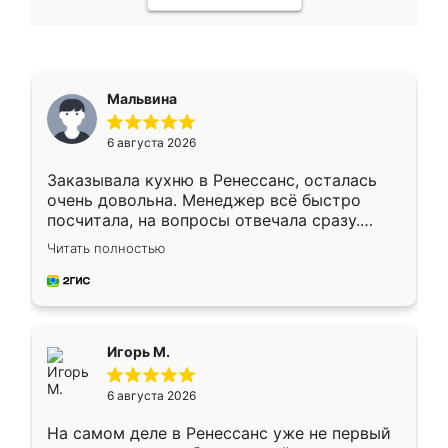
Мальвина
6 августа 2026
Заказывала кухню в Ренессанс, осталась
очень довольна. Менеджер всё быстро
посчитала, на вопросы отвечала сразу.
Замерщик приехал в субботу, подошёл к
Читать полностью
делу со всей ответственностью. Собрали
за день, ребята работали аккуратно, даже
пыли почти не было. Качество отличное,
ящики ходят плавно, ничего не скрипит.
Всё подошло как влитое.
Игорь М.
6 августа 2026
На самом деле в Ренессанс уже не первый