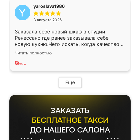
yaroslava1986
3 августа 2026
Заказала себе новый шкаф в студии
Ренессанс где ранее заказывала себе
новую кухню.Чего искать, когда качеством
вполне довольна. Служит кухня уже почти
Читать полностью
два года, нареканий нет.
Еще
ЗАКАЗАТЬ
БЕСПЛАТНОЕ ТАКСИ
ДО НАШЕГО САЛОНА