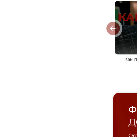
Как 
Ф
Д
Ост