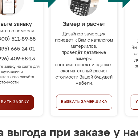
вьте заявку
Замер и расчет
ите по номерам
Дизайнер-замерщик
800) 511-89-55
приедет к Вам с каталогом
материалов,
Вы
495) 665-24-01
проведёт детальные
р
926) 409-68-13
замеры,
д
составит проект и сделает
з
те заявку на сайте для
окончательный расчёт
нсультации и
стоимости Вашей будущей
ительного расчёта
стоимости.
мебели.
ВЫЗВАТЬ ЗАМЕРЩИКА
АВИТЬ ЗАЯВКУ
 выгода при заказе у на