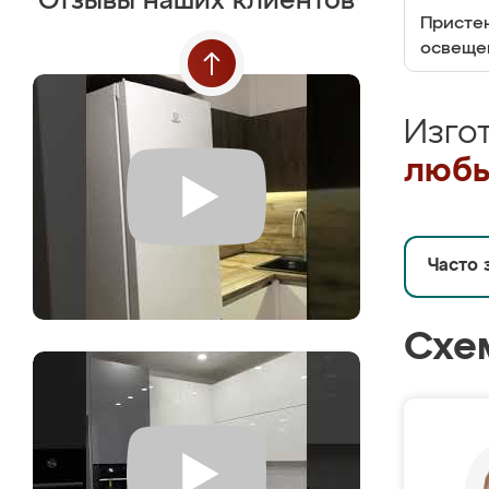
Отзывы наших клиентов
Пристен
освеще
Изго
любы
Часто 
Схе