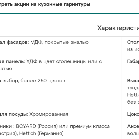
реть акции на кухонные гарнитуры
Характерист
ал фасадов:
МДФ, покрытые эмалью
Сто
из и
я панель:
ХДФ в цвет столешницы или с
Габа
чатью
а выбор, более 250 цветов
Выка
танд
Hett
без 
ля посуды:
Хромированная
Цоко
ники :
BOYARD (Россия) или премиум класса
Аксе
встрия), Hettich (Германия)
волш