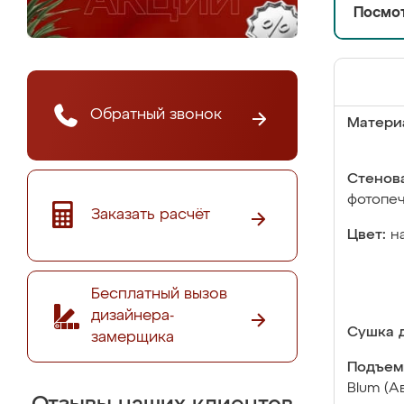
Посмот
Обратный звонок
Матери
Стенова
фотопе
Заказать расчёт
Цвет:
н
Бесплатный вызов
дизайнера-
Сушка д
замерщика
Подъем
Blum (А