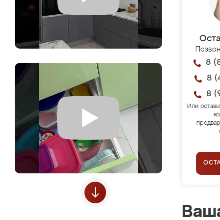
Оста
Позвон
8 (
8 (
8 (
Или оставь
ко
предвар
ОСТ
Ваша