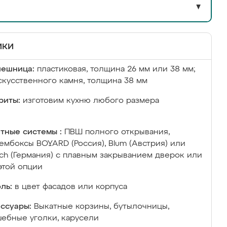
▼
ики
лешница:
пластиковая, толщина 26 мм или 38 мм;
скусственного камня, толщина 38 мм
риты:
изготовим кухню любого размера
тные системы :
ПВШ полного открывания,
ембоксы BOYARD (Россия), Blum (Австрия) или
ich (Германия) с плавным закрыванием дверок или
этой опции
ль:
в цвет фасадов или корпуса
ссуары:
Выкатные корзины, бутылочницы,
ебные уголки, карусели