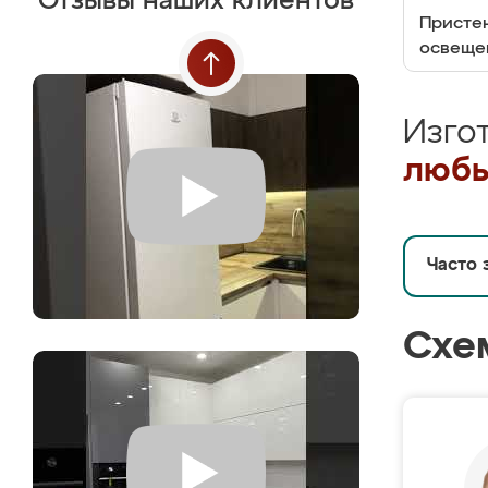
Отзывы наших клиентов
Пристен
освеще
Изго
любы
Часто 
Схе