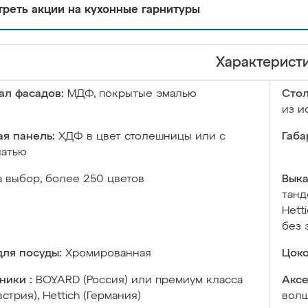
реть акции на кухонные гарнитуры
Характерист
ал фасадов:
МДФ, покрытые эмалью
Сто
из и
я панель:
ХДФ в цвет столешницы или с
Габа
чатью
а выбор, более 250 цветов
Выка
танд
Hett
без 
ля посуды:
Хромированная
Цоко
ники :
BOYARD (Россия) или премиум класса
Аксе
встрия), Hettich (Германия)
волш