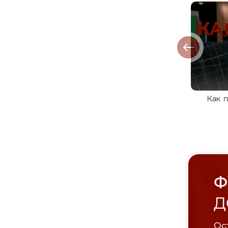
Как 
Ф
Д
Ост