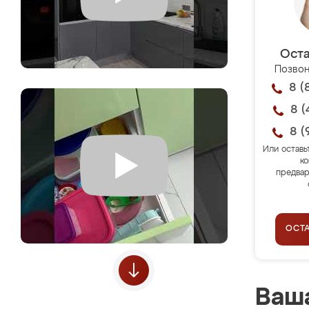
Оста
Позвон
8 (
8 (
8 (
Или оставь
ко
предвар
ОСТ
Ваша