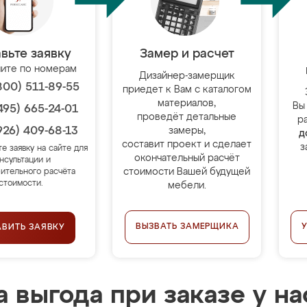
вьте заявку
Замер и расчет
ите по номерам
Дизайнер-замерщик
800) 511-89-55
приедет к Вам с каталогом
материалов,
Вы
495) 665-24-01
проведёт детальные
р
926) 409-68-13
замеры,
д
составит проект и сделает
з
те заявку на сайте для
окончательный расчёт
нсультации и
стоимости Вашей будущей
ительного расчёта
стоимости.
мебели.
ВЫЗВАТЬ ЗАМЕРЩИКА
АВИТЬ ЗАЯВКУ
 выгода при заказе у на