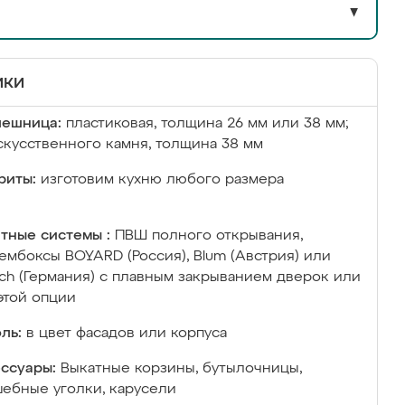
▼
ики
лешница:
пластиковая, толщина 26 мм или 38 мм;
скусственного камня, толщина 38 мм
риты:
изготовим кухню любого размера
тные системы :
ПВШ полного открывания,
ембоксы BOYARD (Россия), Blum (Австрия) или
ich (Германия) с плавным закрыванием дверок или
этой опции
ль:
в цвет фасадов или корпуса
ссуары:
Выкатные корзины, бутылочницы,
ебные уголки, карусели