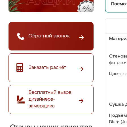
Посмот
Обратный звонок
Матери
Стенова
фотопе
Заказать расчёт
Цвет:
н
Бесплатный вызов
дизайнера-
Сушка д
замерщика
Подъем
Blum (А