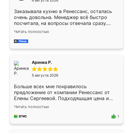
6 августа 2026
мебели буду заказывать только здесь.
Заказывала кухню в Ренессанс, осталась
очень довольна. Менеджер всё быстро
посчитала, на вопросы отвечала сразу.
Замерщик приехал в субботу, подошёл к
Читать полностью
делу со всей ответственностью. Собрали
за день, ребята работали аккуратно, даже
пыли почти не было. Качество отличное,
ящики ходят плавно, ничего не скрипит.
Всё подошло как влитое.
Аринка Р.
5 августа 2026
Больше всех мне понравилось
предложение от компании Ренессанс от
Елены Сергеевой. Подходяшщая цена и
короткие сроки изготовления. Приехавший
Читать полностью
для замера сотрудник Владислав
предложил по моему эскизу самый
1
подходящий вариант шкафа. Немного его
видоизменил, получилось даже лучше, чем