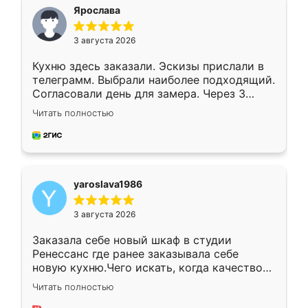
я хотела.
Ярослава
3 августа 2026
Кухню здесь заказали. Эскизы прислали в
телеграмм. Выбрали наиболее подходящий.
Согласовали день для замера. Через 3
недели кухня была уже готова. Остались
Читать полностью
довольны работой. Спасибо Ренессанс
мебель за качественную работу!
yaroslava1986
3 августа 2026
Заказала себе новый шкаф в студии
Ренессанс где ранее заказывала себе
новую кухню.Чего искать, когда качеством
вполне довольна. Служит кухня уже почти
Читать полностью
два года, нареканий нет.