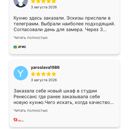
3 августа 2026
Кухню здесь заказали. Эскизы прислали в
телеграмм. Выбрали наиболее подходящий.
Согласовали день для замера. Через 3
недели кухня была уже готова. Остались
Читать полностью
довольны работой. Спасибо Ренессанс
мебель за качественную работу!
yaroslava1986
3 августа 2026
Заказала себе новый шкаф в студии
Ренессанс где ранее заказывала себе
новую кухню.Чего искать, когда качеством
вполне довольна. Служит кухня уже почти
Читать полностью
два года, нареканий нет.