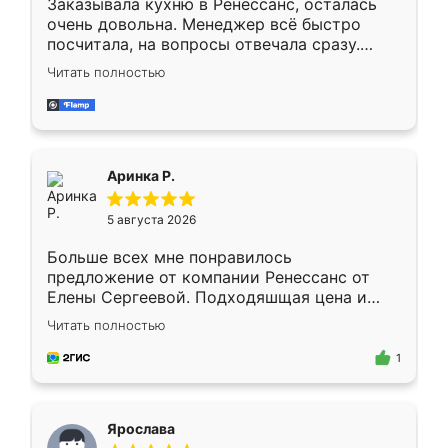
Заказывала кухню в Ренессанс, осталась
очень довольна. Менеджер всё быстро
посчитала, на вопросы отвечала сразу.
Замерщик приехал в субботу, подошёл к
Читать полностью
делу со всей ответственностью. Собрали
за день, ребята работали аккуратно, даже
пыли почти не было. Качество отличное,
ящики ходят плавно, ничего не скрипит.
Всё подошло как влитое.
Аринка Р.
5 августа 2026
Больше всех мне понравилось
предложение от компании Ренессанс от
Елены Сергеевой. Подходяшщая цена и
короткие сроки изготовления. Приехавший
Читать полностью
для замера сотрудник Владислав
предложил по моему эскизу самый
1
подходящий вариант шкафа. Немного его
видоизменил, получилось даже лучше, чем
я хотела.
Ярослава