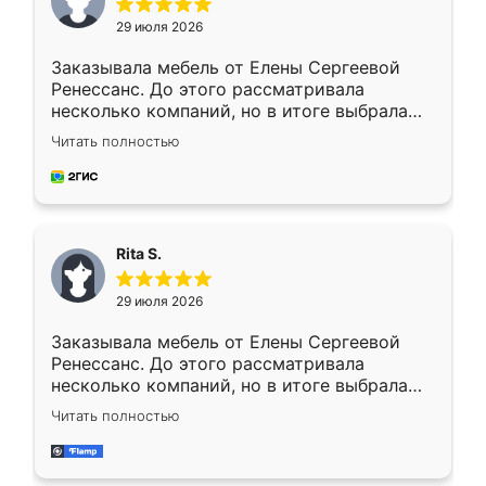
29 июля 2026
Заказывала мебель от Елены Сергеевой
Ренессанс. До этого рассматривала
несколько компаний, но в итоге выбрала
эту. Сначала обговорили условия, потом
Читать полностью
приехал замерщик, всё спокойно объяснил
и снял размеры. Изготовили в срок, с
доставкой тоже никаких проблем не
возникло. Сборку выполнили аккуратно,
мебель сразу встала на свое место без
Rita S.
каких-либо доработок. Качеством осталась
довольна, все выглядит так, как и ожидала.
29 июля 2026
Заказывала мебель от Елены Сергеевой
Ренессанс. До этого рассматривала
несколько компаний, но в итоге выбрала
эту. Сначала обговорили условия, потом
Читать полностью
приехал замерщик, всё спокойно объяснил
и снял размеры. Изготовили в срок, с
доставкой тоже никаких проблем не