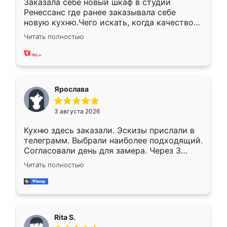
Заказала себе новый шкаф в студии
Ренессанс где ранее заказывала себе
новую кухню.Чего искать, когда качеством
вполне довольна. Служит кухня уже почти
Читать полностью
два года, нареканий нет.
Ярослава
3 августа 2026
Кухню здесь заказали. Эскизы прислали в
телеграмм. Выбрали наиболее подходящий.
Согласовали день для замера. Через 3
недели кухня была уже готова. Остались
Читать полностью
довольны работой. Спасибо Ренессанс
мебель за качественную работу!
Rita S.