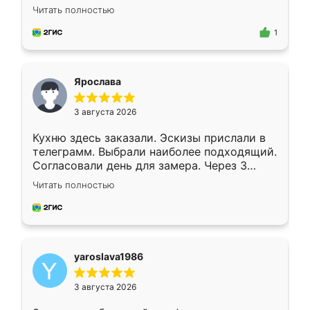
короткие сроки изготовления. Приехавший
Читать полностью
для замера сотрудник Владислав
предложил по моему эскизу самый
1
подходящий вариант шкафа. Немного его
видоизменил, получилось даже лучше, чем
я хотела.
Ярослава
3 августа 2026
Кухню здесь заказали. Эскизы прислали в
телеграмм. Выбрали наиболее подходящий.
Согласовали день для замера. Через 3
недели кухня была уже готова. Остались
Читать полностью
довольны работой. Спасибо Ренессанс
мебель за качественную работу!
yaroslava1986
3 августа 2026