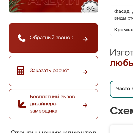
Фасад:
виды ст
Кромка
Обратный звонок
Изго
любы
Заказать расчёт
Часто 
Бесплатный вызов
дизайнера-
Схе
замерщика