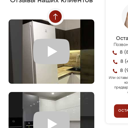
Отзывы наших клиентов
Оста
Позвон
8 (
8 (
8 (
Или оставь
ко
предвар
ОСТ