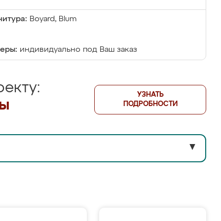
итура:
Boyard, Blum
еры:
индивидуально под Ваш заказ
екту:
УЗНАТЬ
лы
ПОДРОБНОСТИ
▼