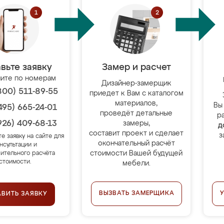
вьте заявку
Замер и расчет
ите по номерам
Дизайнер-замерщик
800) 511-89-55
приедет к Вам с каталогом
материалов,
Вы
495) 665-24-01
проведёт детальные
р
926) 409-68-13
замеры,
д
составит проект и сделает
з
те заявку на сайте для
окончательный расчёт
нсультации и
стоимости Вашей будущей
ительного расчёта
стоимости.
мебели.
ВЫЗВАТЬ ЗАМЕРЩИКА
АВИТЬ ЗАЯВКУ