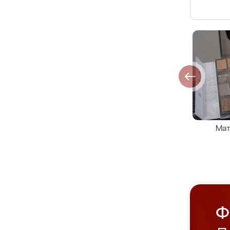
Мат
Ф