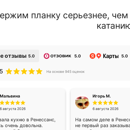
ержим планку серьезнее, чем
катани
е отзывы
5.0
5.0
5.0
5
На основе
945
оценок
Мальвина
Игорь М.
6 августа 2026
6 августа 2026
ала кухню в Ренессанс,
На самом деле в Ренес
ь очень довольна.
не первый раз заказыв