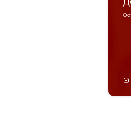
Д
Ост