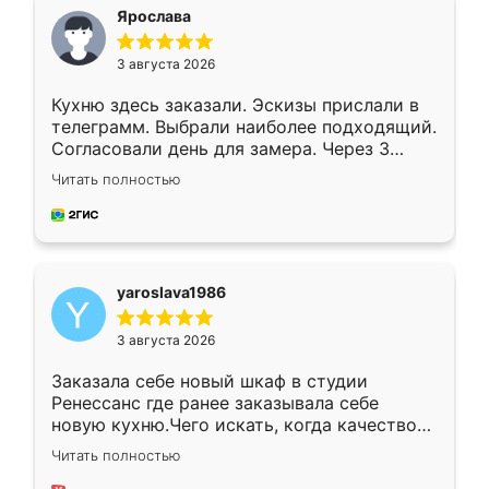
я хотела.
Ярослава
3 августа 2026
Кухню здесь заказали. Эскизы прислали в
телеграмм. Выбрали наиболее подходящий.
Согласовали день для замера. Через 3
недели кухня была уже готова. Остались
Читать полностью
довольны работой. Спасибо Ренессанс
мебель за качественную работу!
yaroslava1986
3 августа 2026
Заказала себе новый шкаф в студии
Ренессанс где ранее заказывала себе
новую кухню.Чего искать, когда качеством
вполне довольна. Служит кухня уже почти
Читать полностью
два года, нареканий нет.