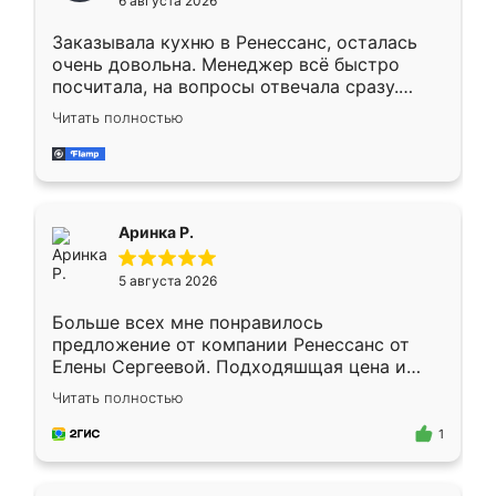
6 августа 2026
мебели буду заказывать только здесь.
Заказывала кухню в Ренессанс, осталась
очень довольна. Менеджер всё быстро
посчитала, на вопросы отвечала сразу.
Замерщик приехал в субботу, подошёл к
Читать полностью
делу со всей ответственностью. Собрали
за день, ребята работали аккуратно, даже
пыли почти не было. Качество отличное,
ящики ходят плавно, ничего не скрипит.
Всё подошло как влитое.
Аринка Р.
5 августа 2026
Больше всех мне понравилось
предложение от компании Ренессанс от
Елены Сергеевой. Подходяшщая цена и
короткие сроки изготовления. Приехавший
Читать полностью
для замера сотрудник Владислав
предложил по моему эскизу самый
1
подходящий вариант шкафа. Немного его
видоизменил, получилось даже лучше, чем