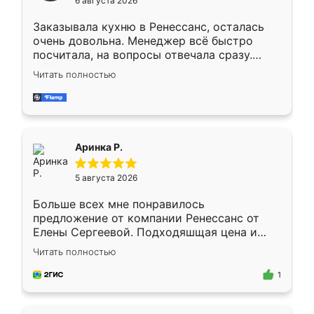
6 августа 2026
мебели буду заказывать только здесь.
Заказывала кухню в Ренессанс, осталась
очень довольна. Менеджер всё быстро
посчитала, на вопросы отвечала сразу.
Замерщик приехал в субботу, подошёл к
Читать полностью
делу со всей ответственностью. Собрали
за день, ребята работали аккуратно, даже
пыли почти не было. Качество отличное,
ящики ходят плавно, ничего не скрипит.
Всё подошло как влитое.
Аринка Р.
5 августа 2026
Больше всех мне понравилось
предложение от компании Ренессанс от
Елены Сергеевой. Подходяшщая цена и
короткие сроки изготовления. Приехавший
Читать полностью
для замера сотрудник Владислав
предложил по моему эскизу самый
1
подходящий вариант шкафа. Немного его
видоизменил, получилось даже лучше, чем