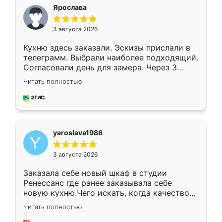
я хотела.
Ярослава
3 августа 2026
Кухню здесь заказали. Эскизы прислали в
телеграмм. Выбрали наиболее подходящий.
Согласовали день для замера. Через 3
недели кухня была уже готова. Остались
Читать полностью
довольны работой. Спасибо Ренессанс
мебель за качественную работу!
yaroslava1986
3 августа 2026
Заказала себе новый шкаф в студии
Ренессанс где ранее заказывала себе
новую кухню.Чего искать, когда качеством
вполне довольна. Служит кухня уже почти
Читать полностью
два года, нареканий нет.