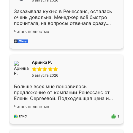
6 августа 2026
мебели буду заказывать только здесь.
Заказывала кухню в Ренессанс, осталась
очень довольна. Менеджер всё быстро
посчитала, на вопросы отвечала сразу.
Замерщик приехал в субботу, подошёл к
Читать полностью
делу со всей ответственностью. Собрали
за день, ребята работали аккуратно, даже
пыли почти не было. Качество отличное,
ящики ходят плавно, ничего не скрипит.
Всё подошло как влитое.
Аринка Р.
5 августа 2026
Больше всех мне понравилось
предложение от компании Ренессанс от
Елены Сергеевой. Подходяшщая цена и
короткие сроки изготовления. Приехавший
Читать полностью
для замера сотрудник Владислав
предложил по моему эскизу самый
1
подходящий вариант шкафа. Немного его
видоизменил, получилось даже лучше, чем