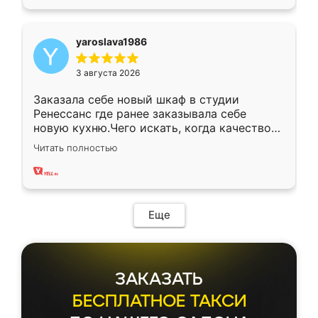
yaroslava1986
3 августа 2026
Заказала себе новый шкаф в студии
Ренессанс где ранее заказывала себе
новую кухню.Чего искать, когда качеством
вполне довольна. Служит кухня уже почти
Читать полностью
два года, нареканий нет.
Еще
ЗАКАЗАТЬ
БЕСПЛАТНОЕ ТАКСИ