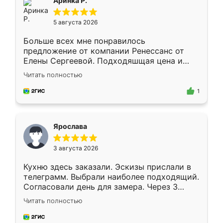
Аринка Р.
5 августа 2026
Больше всех мне понравилось
предложение от компании Ренессанс от
Елены Сергеевой. Подходяшщая цена и
короткие сроки изготовления. Приехавший
Читать полностью
для замера сотрудник Владислав
предложил по моему эскизу самый
1
подходящий вариант шкафа. Немного его
видоизменил, получилось даже лучше, чем
я хотела.
Ярослава
3 августа 2026
Кухню здесь заказали. Эскизы прислали в
телеграмм. Выбрали наиболее подходящий.
Согласовали день для замера. Через 3
недели кухня была уже готова. Остались
Читать полностью
довольны работой. Спасибо Ренессанс
мебель за качественную работу!