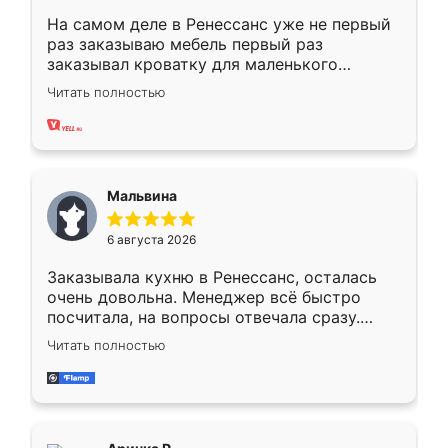
На самом деле в Ренессанс уже не первый
раз заказываю мебель первый раз
заказывал кроватку для маленького
ребёнка при его рождении ,во второй раз
Читать полностью
заказал шкаф-купе. По качеству очень
хорошее сборка достаточно быстрая,
также адекватные цены. До этого
сравнивал с разными конкурентами в этом
сегменте ,выбор у конкурентов куда
Мальвина
меньше, здесь же он более разнообразный.
Мне нравится ,если что-то потребуется из
6 августа 2026
мебели буду заказывать только здесь.
Заказывала кухню в Ренессанс, осталась
очень довольна. Менеджер всё быстро
посчитала, на вопросы отвечала сразу.
Замерщик приехал в субботу, подошёл к
Читать полностью
делу со всей ответственностью. Собрали
за день, ребята работали аккуратно, даже
пыли почти не было. Качество отличное,
ящики ходят плавно, ничего не скрипит.
Всё подошло как влитое.