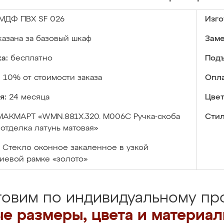
МДФ ПВХ SF 026
Изго
казана за базовый шкаф
Заме
а:
бесплатно
Подъ
:
10% от стоимости заказа
Опла
я:
24 месяца
Цвет
МАКМАРТ «WMN.881X.320. M006C Ручка-скоба
Стил
 отделка латунь матовая»
Стекло оконное закаленное в узкой
иевой рамке «золото»
товим по индивидуальному про
е размеры, цвета и материа