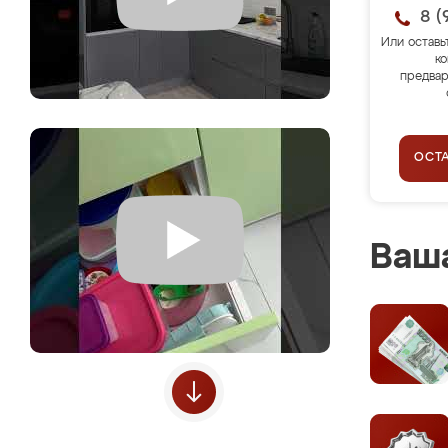
8 (
Или оставь
ко
предвар
ОСТ
Ваша