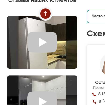
Отзывы наших клиентов
Часто 
Схе
Оста
Позвон
8 (
8 (