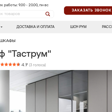
к работы: 9.00 - 20.00, пн-вс
ЗАКАЗАТЬ ЗВОНОК
ДОСТАВКА И ОПЛАТА
ШОУ-РУМ
РАСС
 ШКАФЫ
ф "Таструм"
:
4.7
(
3
голоса)