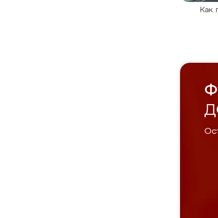
Как 
Ф
Д
Ост