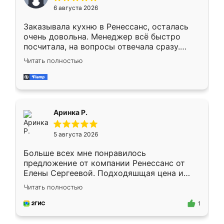
Мне нравится ,если что-то потребуется из
6 августа 2026
мебели буду заказывать только здесь.
Заказывала кухню в Ренессанс, осталась
очень довольна. Менеджер всё быстро
посчитала, на вопросы отвечала сразу.
Замерщик приехал в субботу, подошёл к
Читать полностью
делу со всей ответственностью. Собрали
за день, ребята работали аккуратно, даже
пыли почти не было. Качество отличное,
ящики ходят плавно, ничего не скрипит.
Всё подошло как влитое.
Аринка Р.
5 августа 2026
Больше всех мне понравилось
предложение от компании Ренессанс от
Елены Сергеевой. Подходяшщая цена и
короткие сроки изготовления. Приехавший
Читать полностью
для замера сотрудник Владислав
предложил по моему эскизу самый
1
подходящий вариант шкафа. Немного его
видоизменил, получилось даже лучше, чем