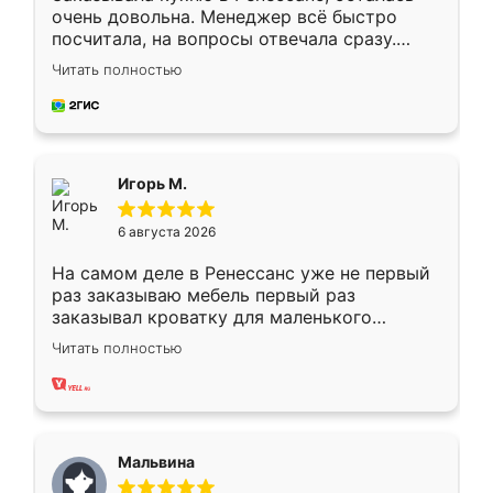
очень довольна. Менеджер всё быстро
посчитала, на вопросы отвечала сразу.
Замерщик приехал в субботу, подошёл к
Читать полностью
делу со всей ответственностью. Собрали
за день, ребята работали аккуратно, даже
пыли почти не было. Качество отличное,
ящики ходят плавно, ничего не скрипит.
Всё подошло как влитое.
Игорь М.
6 августа 2026
На самом деле в Ренессанс уже не первый
раз заказываю мебель первый раз
заказывал кроватку для маленького
ребёнка при его рождении ,во второй раз
Читать полностью
заказал шкаф-купе. По качеству очень
хорошее сборка достаточно быстрая,
также адекватные цены. До этого
сравнивал с разными конкурентами в этом
сегменте ,выбор у конкурентов куда
Мальвина
меньше, здесь же он более разнообразный.