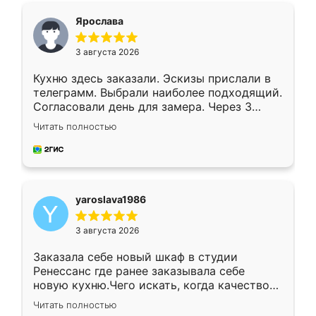
я хотела.
Ярослава
3 августа 2026
Кухню здесь заказали. Эскизы прислали в
телеграмм. Выбрали наиболее подходящий.
Согласовали день для замера. Через 3
недели кухня была уже готова. Остались
Читать полностью
довольны работой. Спасибо Ренессанс
мебель за качественную работу!
yaroslava1986
3 августа 2026
Заказала себе новый шкаф в студии
Ренессанс где ранее заказывала себе
новую кухню.Чего искать, когда качеством
вполне довольна. Служит кухня уже почти
Читать полностью
два года, нареканий нет.