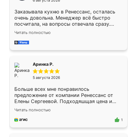
6 августа 2026
мебели буду заказывать только здесь.
Заказывала кухню в Ренессанс, осталась
очень довольна. Менеджер всё быстро
посчитала, на вопросы отвечала сразу.
Замерщик приехал в субботу, подошёл к
Читать полностью
делу со всей ответственностью. Собрали
за день, ребята работали аккуратно, даже
пыли почти не было. Качество отличное,
ящики ходят плавно, ничего не скрипит.
Всё подошло как влитое.
Аринка Р.
5 августа 2026
Больше всех мне понравилось
предложение от компании Ренессанс от
Елены Сергеевой. Подходяшщая цена и
короткие сроки изготовления. Приехавший
Читать полностью
для замера сотрудник Владислав
предложил по моему эскизу самый
1
подходящий вариант шкафа. Немного его
видоизменил, получилось даже лучше, чем