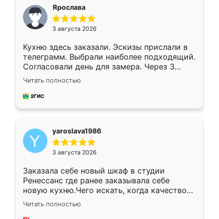
я хотела.
Ярослава
3 августа 2026
Кухню здесь заказали. Эскизы прислали в
телеграмм. Выбрали наиболее подходящий.
Согласовали день для замера. Через 3
недели кухня была уже готова. Остались
Читать полностью
довольны работой. Спасибо Ренессанс
мебель за качественную работу!
yaroslava1986
3 августа 2026
Заказала себе новый шкаф в студии
Ренессанс где ранее заказывала себе
новую кухню.Чего искать, когда качеством
вполне довольна. Служит кухня уже почти
Читать полностью
два года, нареканий нет.