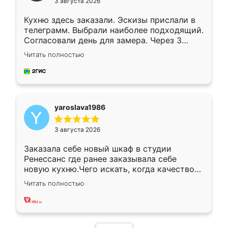
3 августа 2026
Кухню здесь заказали. Эскизы прислали в
телеграмм. Выбрали наиболее подходящий.
Согласовали день для замера. Через 3
недели кухня была уже готова. Остались
Читать полностью
довольны работой. Спасибо Ренессанс
мебель за качественную работу!
yaroslava1986
3 августа 2026
Заказала себе новый шкаф в студии
Ренессанс где ранее заказывала себе
новую кухню.Чего искать, когда качеством
вполне довольна. Служит кухня уже почти
Читать полностью
два года, нареканий нет.