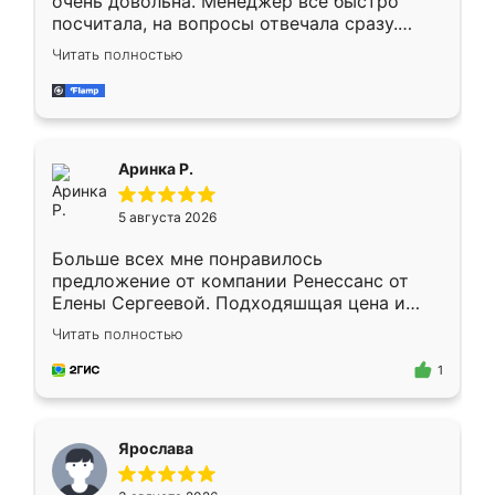
очень довольна. Менеджер всё быстро
посчитала, на вопросы отвечала сразу.
Замерщик приехал в субботу, подошёл к
Читать полностью
делу со всей ответственностью. Собрали
за день, ребята работали аккуратно, даже
пыли почти не было. Качество отличное,
ящики ходят плавно, ничего не скрипит.
Всё подошло как влитое.
Аринка Р.
5 августа 2026
Больше всех мне понравилось
предложение от компании Ренессанс от
Елены Сергеевой. Подходяшщая цена и
короткие сроки изготовления. Приехавший
Читать полностью
для замера сотрудник Владислав
предложил по моему эскизу самый
1
подходящий вариант шкафа. Немного его
видоизменил, получилось даже лучше, чем
я хотела.
Ярослава