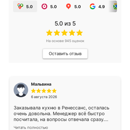
5.0
5.0
5.0
4.9
5.0
5.0
из 5
На основе
945
оценок
Оставить отзыв
Мальвина
6 августа 2026
Заказывала кухню в Ренессанс, осталась
очень довольна. Менеджер всё быстро
посчитала, на вопросы отвечала сразу.
Замерщик приехал в субботу, подошёл к
Читать полностью