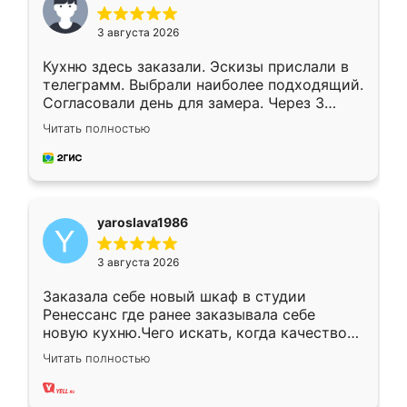
3 августа 2026
Кухню здесь заказали. Эскизы прислали в
телеграмм. Выбрали наиболее подходящий.
Согласовали день для замера. Через 3
недели кухня была уже готова. Остались
Читать полностью
довольны работой. Спасибо Ренессанс
мебель за качественную работу!
yaroslava1986
3 августа 2026
Заказала себе новый шкаф в студии
Ренессанс где ранее заказывала себе
новую кухню.Чего искать, когда качеством
вполне довольна. Служит кухня уже почти
Читать полностью
два года, нареканий нет.