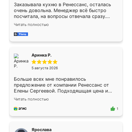
Заказывала кухню в Ренессанс, осталась
очень довольна. Менеджер всё быстро
посчитала, на вопросы отвечала сразу.
Замерщик приехал в субботу, подошёл к
Читать полностью
делу со всей ответственностью. Собрали
за день, ребята работали аккуратно, даже
пыли почти не было. Качество отличное,
ящики ходят плавно, ничего не скрипит.
Всё подошло как влитое.
Аринка Р.
5 августа 2026
Больше всех мне понравилось
предложение от компании Ренессанс от
Елены Сергеевой. Подходяшщая цена и
короткие сроки изготовления. Приехавший
Читать полностью
для замера сотрудник Владислав
предложил по моему эскизу самый
1
подходящий вариант шкафа. Немного его
видоизменил, получилось даже лучше, чем
я хотела.
Ярослава