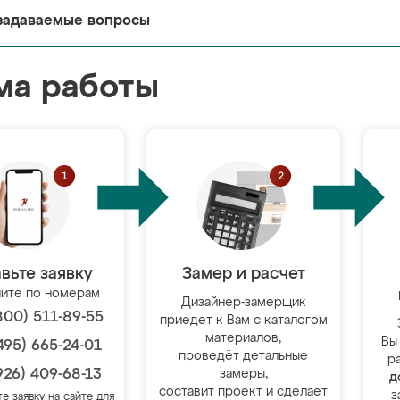
задаваемые вопросы
ма работы
вьте заявку
Замер и расчет
ите по номерам
Дизайнер-замерщик
800) 511-89-55
приедет к Вам с каталогом
материалов,
Вы
495) 665-24-01
проведёт детальные
р
926) 409-68-13
замеры,
д
составит проект и сделает
з
те заявку на сайте для