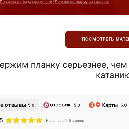
Политике конфиденциальности
|
Пользовательскому соглашению
ПОСМОТРЕТЬ МАТ
ержим планку серьезнее, чем
катани
е отзывы
5.0
5.0
5.0
5
На основе
945
оценок