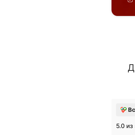
Д
Вс
5.0
из 