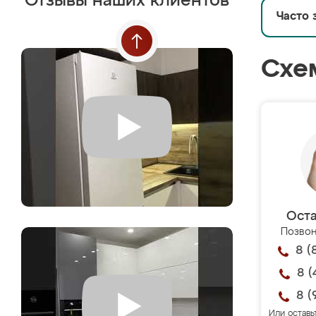
Отзывы наших клиентов
Часто 
Схе
Оста
Позвон
8 (
8 (
8 (
Или оставь