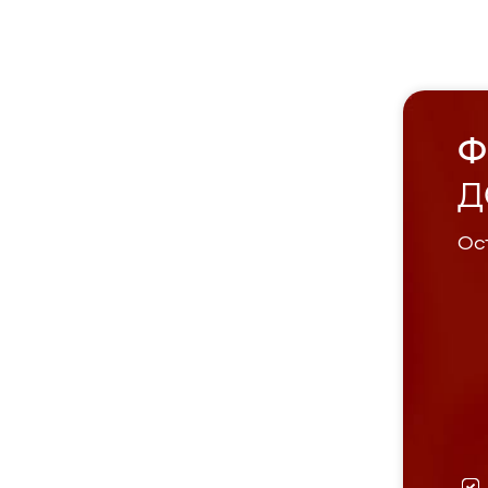
Ф
Д
Ост