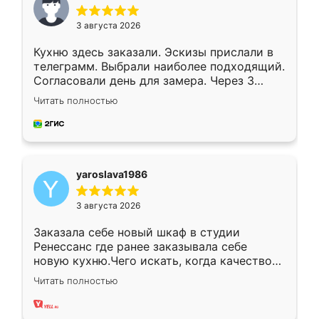
3 августа 2026
Кухню здесь заказали. Эскизы прислали в
телеграмм. Выбрали наиболее подходящий.
Согласовали день для замера. Через 3
недели кухня была уже готова. Остались
Читать полностью
довольны работой. Спасибо Ренессанс
мебель за качественную работу!
yaroslava1986
3 августа 2026
Заказала себе новый шкаф в студии
Ренессанс где ранее заказывала себе
новую кухню.Чего искать, когда качеством
вполне довольна. Служит кухня уже почти
Читать полностью
два года, нареканий нет.