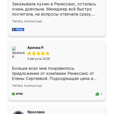
Заказывала кухню в Ренессанс, осталась
очень довольна. Менеджер всё быстро
посчитала, на вопросы отвечала сразу.
Замерщик приехал в субботу, подошёл к
Читать полностью
делу со всей ответственностью. Собрали
за день, ребята работали аккуратно, даже
пыли почти не было. Качество отличное,
ящики ходят плавно, ничего не скрипит.
Всё подошло как влитое.
Аринка Р.
5 августа 2026
Больше всех мне понравилось
предложение от компании Ренессанс от
Елены Сергеевой. Подходяшщая цена и
короткие сроки изготовления. Приехавший
Читать полностью
для замера сотрудник Владислав
предложил по моему эскизу самый
1
подходящий вариант шкафа. Немного его
видоизменил, получилось даже лучше, чем
я хотела.
Ярослава