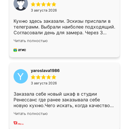
3 августа 2026
Кухню здесь заказали. Эскизы прислали в
телеграмм. Выбрали наиболее подходящий.
Согласовали день для замера. Через 3
недели кухня была уже готова. Остались
Читать полностью
довольны работой. Спасибо Ренессанс
мебель за качественную работу!
yaroslava1986
3 августа 2026
Заказала себе новый шкаф в студии
Ренессанс где ранее заказывала себе
новую кухню.Чего искать, когда качеством
вполне довольна. Служит кухня уже почти
Читать полностью
два года, нареканий нет.