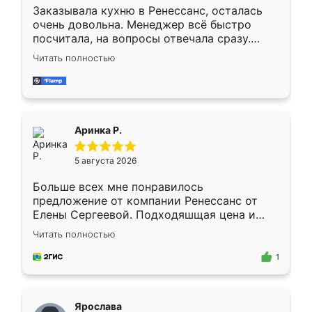
Заказывала кухню в Ренессанс, осталась
очень довольна. Менеджер всё быстро
посчитала, на вопросы отвечала сразу.
Замерщик приехал в субботу, подошёл к
Читать полностью
делу со всей ответственностью. Собрали
за день, ребята работали аккуратно, даже
пыли почти не было. Качество отличное,
ящики ходят плавно, ничего не скрипит.
Всё подошло как влитое.
Аринка Р.
5 августа 2026
Больше всех мне понравилось
предложение от компании Ренессанс от
Елены Сергеевой. Подходяшщая цена и
короткие сроки изготовления. Приехавший
Читать полностью
для замера сотрудник Владислав
предложил по моему эскизу самый
1
подходящий вариант шкафа. Немного его
видоизменил, получилось даже лучше, чем
я хотела.
Ярослава