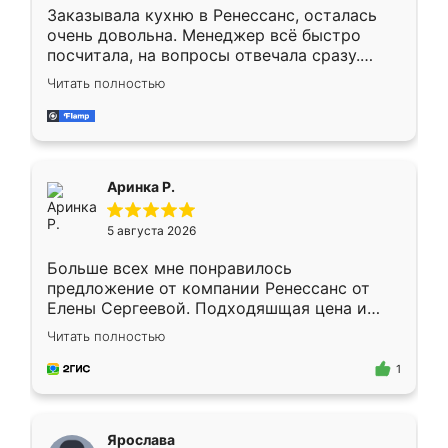
Заказывала кухню в Ренессанс, осталась
очень довольна. Менеджер всё быстро
посчитала, на вопросы отвечала сразу.
Замерщик приехал в субботу, подошёл к
Читать полностью
делу со всей ответственностью. Собрали
за день, ребята работали аккуратно, даже
пыли почти не было. Качество отличное,
ящики ходят плавно, ничего не скрипит.
Всё подошло как влитое.
Аринка Р.
5 августа 2026
Больше всех мне понравилось
предложение от компании Ренессанс от
Елены Сергеевой. Подходяшщая цена и
короткие сроки изготовления. Приехавший
Читать полностью
для замера сотрудник Владислав
предложил по моему эскизу самый
1
подходящий вариант шкафа. Немного его
видоизменил, получилось даже лучше, чем
я хотела.
Ярослава