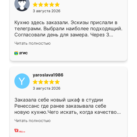
3 августа 2026
Кухню здесь заказали. Эскизы прислали в
телеграмм. Выбрали наиболее подходящий.
Согласовали день для замера. Через 3
недели кухня была уже готова. Остались
Читать полностью
довольны работой. Спасибо Ренессанс
мебель за качественную работу!
yaroslava1986
3 августа 2026
Заказала себе новый шкаф в студии
Ренессанс где ранее заказывала себе
новую кухню.Чего искать, когда качеством
вполне довольна. Служит кухня уже почти
Читать полностью
два года, нареканий нет.