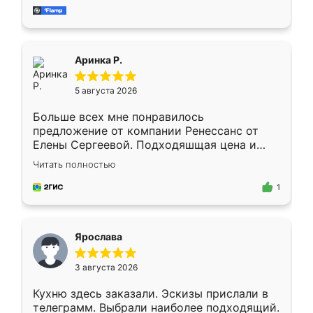
за день, ребята работали аккуратно, даже
пыли почти не было. Качество отличное,
ящики ходят плавно, ничего не скрипит.
Всё подошло как влитое.
Аринка Р.
5 августа 2026
Больше всех мне понравилось
предложение от компании Ренессанс от
Елены Сергеевой. Подходяшщая цена и
короткие сроки изготовления. Приехавший
Читать полностью
для замера сотрудник Владислав
предложил по моему эскизу самый
1
подходящий вариант шкафа. Немного его
видоизменил, получилось даже лучше, чем
я хотела.
Ярослава
3 августа 2026
Кухню здесь заказали. Эскизы прислали в
телеграмм. Выбрали наиболее подходящий.