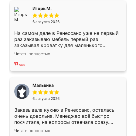
Всё подошло как влитое.
Игорь М.
6 августа 2026
На самом деле в Ренессанс уже не первый
раз заказываю мебель первый раз
заказывал кроватку для маленького
ребёнка при его рождении ,во второй раз
Читать полностью
заказал шкаф-купе. По качеству очень
хорошее сборка достаточно быстрая,
также адекватные цены. До этого
сравнивал с разными конкурентами в этом
сегменте ,выбор у конкурентов куда
Мальвина
меньше, здесь же он более разнообразный.
Мне нравится ,если что-то потребуется из
6 августа 2026
мебели буду заказывать только здесь.
Заказывала кухню в Ренессанс, осталась
очень довольна. Менеджер всё быстро
посчитала, на вопросы отвечала сразу.
Замерщик приехал в субботу, подошёл к
Читать полностью
делу со всей ответственностью. Собрали