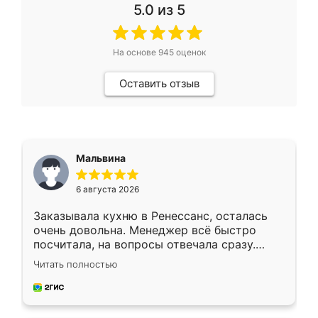
5.0
из 5
На основе
945
оценок
Оставить отзыв
Мальвина
6 августа 2026
Заказывала кухню в Ренессанс, осталась
очень довольна. Менеджер всё быстро
посчитала, на вопросы отвечала сразу.
Замерщик приехал в субботу, подошёл к
Читать полностью
делу со всей ответственностью. Собрали
за день, ребята работали аккуратно, даже
пыли почти не было. Качество отличное,
ящики ходят плавно, ничего не скрипит.