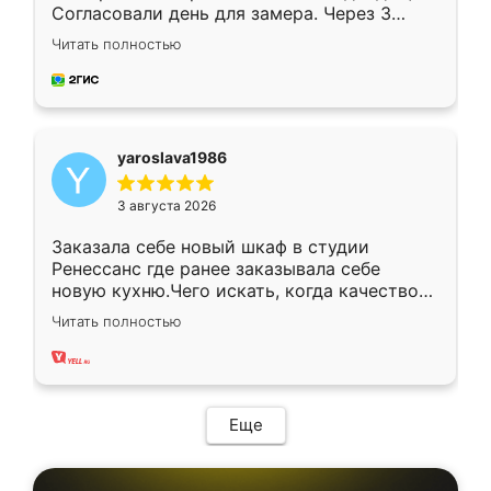
Согласовали день для замера. Через 3
недели кухня была уже готова. Остались
Читать полностью
довольны работой. Спасибо Ренессанс
мебель за качественную работу!
yaroslava1986
3 августа 2026
Заказала себе новый шкаф в студии
Ренессанс где ранее заказывала себе
новую кухню.Чего искать, когда качеством
вполне довольна. Служит кухня уже почти
Читать полностью
два года, нареканий нет.
Еще