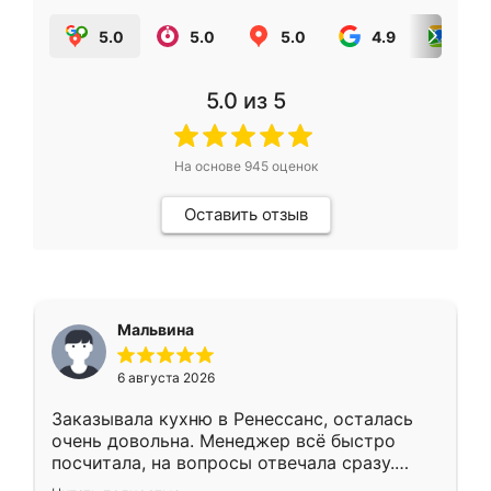
5.0
5.0
5.0
4.9
5.0
5.0
из 5
На основе
945
оценок
Оставить отзыв
Мальвина
6 августа 2026
Заказывала кухню в Ренессанс, осталась
очень довольна. Менеджер всё быстро
посчитала, на вопросы отвечала сразу.
Замерщик приехал в субботу, подошёл к