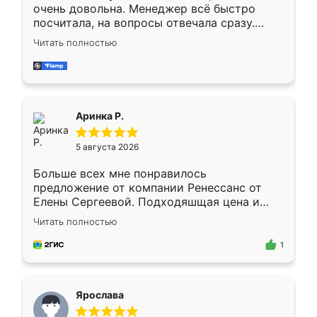
очень довольна. Менеджер всё быстро
посчитала, на вопросы отвечала сразу.
Замерщик приехал в субботу, подошёл к
Читать полностью
делу со всей ответственностью. Собрали
за день, ребята работали аккуратно, даже
пыли почти не было. Качество отличное,
ящики ходят плавно, ничего не скрипит.
Всё подошло как влитое.
Аринка Р.
5 августа 2026
Больше всех мне понравилось
предложение от компании Ренессанс от
Елены Сергеевой. Подходяшщая цена и
короткие сроки изготовления. Приехавший
Читать полностью
для замера сотрудник Владислав
предложил по моему эскизу самый
1
подходящий вариант шкафа. Немного его
видоизменил, получилось даже лучше, чем
я хотела.
Ярослава