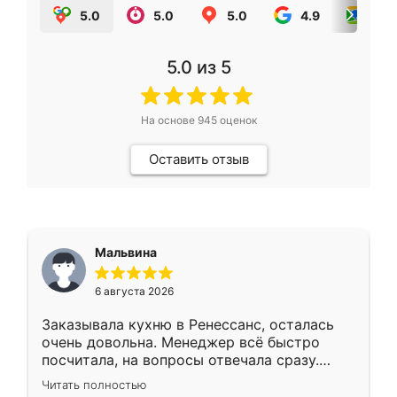
5.0
5.0
5.0
4.9
5.0
5.0
из 5
На основе
945
оценок
Оставить отзыв
Мальвина
6 августа 2026
Заказывала кухню в Ренессанс, осталась
очень довольна. Менеджер всё быстро
посчитала, на вопросы отвечала сразу.
Замерщик приехал в субботу, подошёл к
Читать полностью
делу со всей ответственностью. Собрали