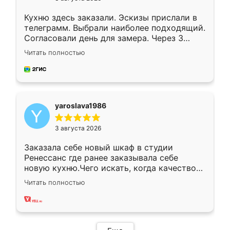
Кухню здесь заказали. Эскизы прислали в
телеграмм. Выбрали наиболее подходящий.
Согласовали день для замера. Через 3
недели кухня была уже готова. Остались
Читать полностью
довольны работой. Спасибо Ренессанс
мебель за качественную работу!
yaroslava1986
3 августа 2026
Заказала себе новый шкаф в студии
Ренессанс где ранее заказывала себе
новую кухню.Чего искать, когда качеством
вполне довольна. Служит кухня уже почти
Читать полностью
два года, нареканий нет.