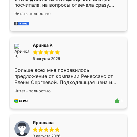
посчитала, на вопросы отвечала сразу.
Замерщик приехал в субботу, подошёл к
Читать полностью
делу со всей ответственностью. Собрали
за день, ребята работали аккуратно, даже
пыли почти не было. Качество отличное,
ящики ходят плавно, ничего не скрипит.
Всё подошло как влитое.
Аринка Р.
5 августа 2026
Больше всех мне понравилось
предложение от компании Ренессанс от
Елены Сергеевой. Подходяшщая цена и
короткие сроки изготовления. Приехавший
Читать полностью
для замера сотрудник Владислав
предложил по моему эскизу самый
1
подходящий вариант шкафа. Немного его
видоизменил, получилось даже лучше, чем
я хотела.
Ярослава
3 августа 2026