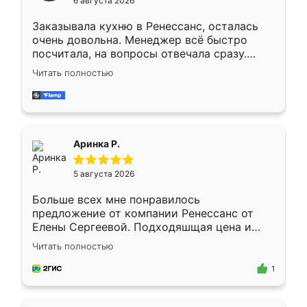
6 августа 2026
мебели буду заказывать только здесь.
Заказывала кухню в Ренессанс, осталась
очень довольна. Менеджер всё быстро
посчитала, на вопросы отвечала сразу.
Замерщик приехал в субботу, подошёл к
Читать полностью
делу со всей ответственностью. Собрали
за день, ребята работали аккуратно, даже
пыли почти не было. Качество отличное,
ящики ходят плавно, ничего не скрипит.
Всё подошло как влитое.
Аринка Р.
5 августа 2026
Больше всех мне понравилось
предложение от компании Ренессанс от
Елены Сергеевой. Подходяшщая цена и
короткие сроки изготовления. Приехавший
Читать полностью
для замера сотрудник Владислав
предложил по моему эскизу самый
1
подходящий вариант шкафа. Немного его
видоизменил, получилось даже лучше, чем