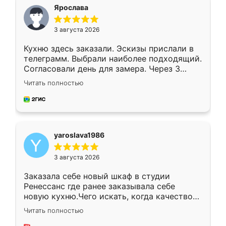
я хотела.
Ярослава
3 августа 2026
Кухню здесь заказали. Эскизы прислали в
телеграмм. Выбрали наиболее подходящий.
Согласовали день для замера. Через 3
недели кухня была уже готова. Остались
Читать полностью
довольны работой. Спасибо Ренессанс
мебель за качественную работу!
yaroslava1986
3 августа 2026
Заказала себе новый шкаф в студии
Ренессанс где ранее заказывала себе
новую кухню.Чего искать, когда качеством
вполне довольна. Служит кухня уже почти
Читать полностью
два года, нареканий нет.