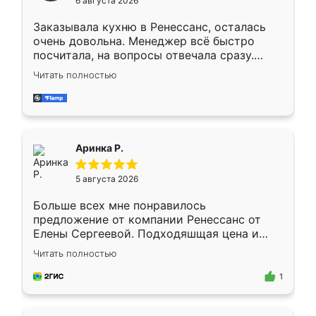
6 августа 2026
мебели буду заказывать только здесь.
Заказывала кухню в Ренессанс, осталась
очень довольна. Менеджер всё быстро
посчитала, на вопросы отвечала сразу.
Замерщик приехал в субботу, подошёл к
Читать полностью
делу со всей ответственностью. Собрали
за день, ребята работали аккуратно, даже
пыли почти не было. Качество отличное,
ящики ходят плавно, ничего не скрипит.
Всё подошло как влитое.
Аринка Р.
5 августа 2026
Больше всех мне понравилось
предложение от компании Ренессанс от
Елены Сергеевой. Подходяшщая цена и
короткие сроки изготовления. Приехавший
Читать полностью
для замера сотрудник Владислав
предложил по моему эскизу самый
1
подходящий вариант шкафа. Немного его
видоизменил, получилось даже лучше, чем