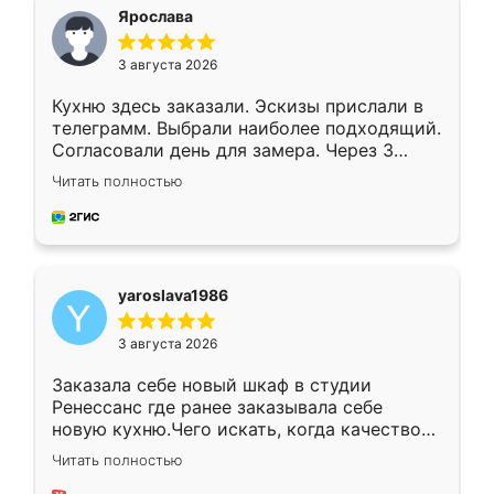
я хотела.
Ярослава
3 августа 2026
Кухню здесь заказали. Эскизы прислали в
телеграмм. Выбрали наиболее подходящий.
Согласовали день для замера. Через 3
недели кухня была уже готова. Остались
Читать полностью
довольны работой. Спасибо Ренессанс
мебель за качественную работу!
yaroslava1986
3 августа 2026
Заказала себе новый шкаф в студии
Ренессанс где ранее заказывала себе
новую кухню.Чего искать, когда качеством
вполне довольна. Служит кухня уже почти
Читать полностью
два года, нареканий нет.