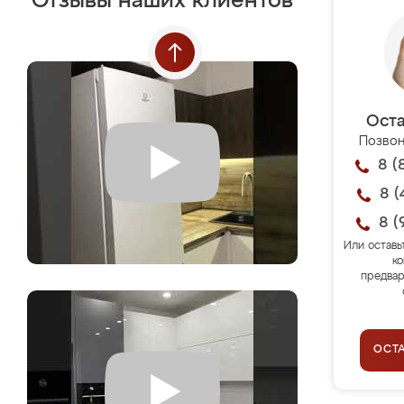
Отзывы наших клиентов
Оста
Позвон
8 (
8 (
8 (
Или оставь
ко
предвар
ОСТ