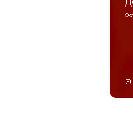
Д
Ост