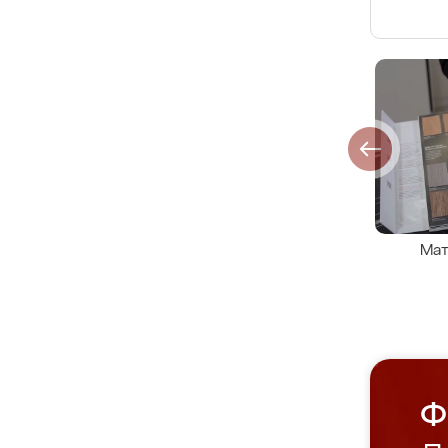
Мат
Ф