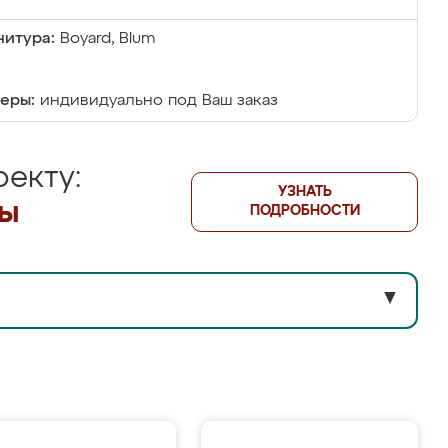
итура:
Boyard, Blum
еры:
индивидуально под Ваш заказ
екту:
УЗНАТЬ
лы
ПОДРОБНОСТИ
▼