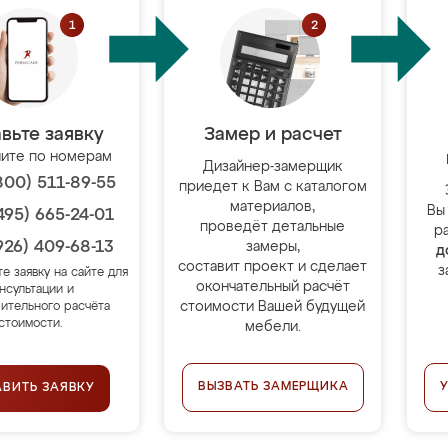
вьте заявку
Замер и расчет
ите по номерам
Дизайнер-замерщик
800) 511-89-55
приедет к Вам с каталогом
материалов,
Вы
495) 665-24-01
проведёт детальные
р
926) 409-68-13
замеры,
д
составит проект и сделает
з
те заявку на сайте для
окончательный расчёт
нсультации и
стоимости Вашей будущей
ительного расчёта
стоимости.
мебели.
ВЫЗВАТЬ ЗАМЕРЩИКА
АВИТЬ ЗАЯВКУ