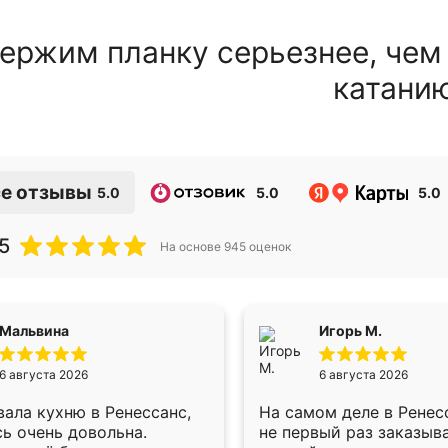
ержим планку серьезнее, чем
катани
е отзывы
5.0
5.0
5.0
5
На основе
945
оценок
Мальвина
Игорь М.
6 августа 2026
6 августа 2026
ала кухню в Ренессанс,
На самом деле в Ренес
ь очень довольна.
не первый раз заказыв