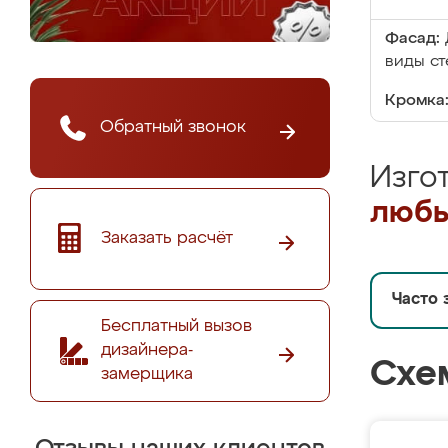
Фасад:
виды ст
Кромка
Обратный звонок
Изго
любы
Заказать расчёт
Часто 
Бесплатный вызов
дизайнера-
Схе
замерщика