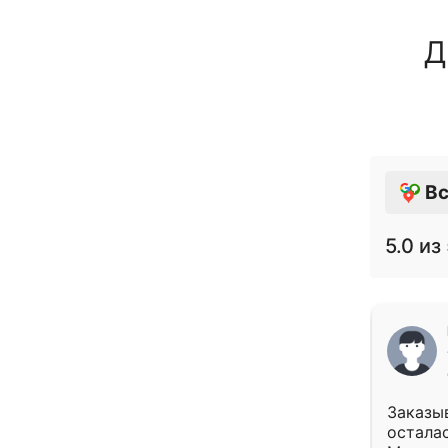
Д
Вс
5.0
из 
Заказыв
осталас