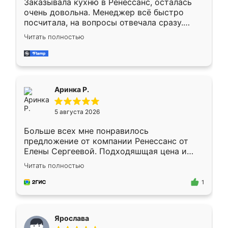
Заказывала кухню в Ренессанс, осталась
очень довольна. Менеджер всё быстро
посчитала, на вопросы отвечала сразу.
Замерщик приехал в субботу, подошёл к
Читать полностью
делу со всей ответственностью. Собрали
за день, ребята работали аккуратно, даже
пыли почти не было. Качество отличное,
ящики ходят плавно, ничего не скрипит.
Всё подошло как влитое.
Аринка Р.
5 августа 2026
Больше всех мне понравилось
предложение от компании Ренессанс от
Елены Сергеевой. Подходяшщая цена и
короткие сроки изготовления. Приехавший
Читать полностью
для замера сотрудник Владислав
предложил по моему эскизу самый
1
подходящий вариант шкафа. Немного его
видоизменил, получилось даже лучше, чем
я хотела.
Ярослава