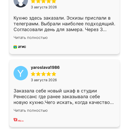
3 августа 2026
Кухню здесь заказали. Эскизы прислали в
телеграмм. Выбрали наиболее подходящий.
Согласовали день для замера. Через 3
недели кухня была уже готова. Остались
Читать полностью
довольны работой. Спасибо Ренессанс
мебель за качественную работу!
yaroslava1986
3 августа 2026
Заказала себе новый шкаф в студии
Ренессанс где ранее заказывала себе
новую кухню.Чего искать, когда качеством
вполне довольна. Служит кухня уже почти
Читать полностью
два года, нареканий нет.