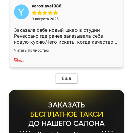
yaroslava1986
3 августа 2026
Заказала себе новый шкаф в студии
Ренессанс где ранее заказывала себе
новую кухню.Чего искать, когда качеством
вполне довольна. Служит кухня уже почти
Читать полностью
два года, нареканий нет.
Еще
ЗАКАЗАТЬ
БЕСПЛАТНОЕ ТАКСИ
ДО НАШЕГО САЛОНА