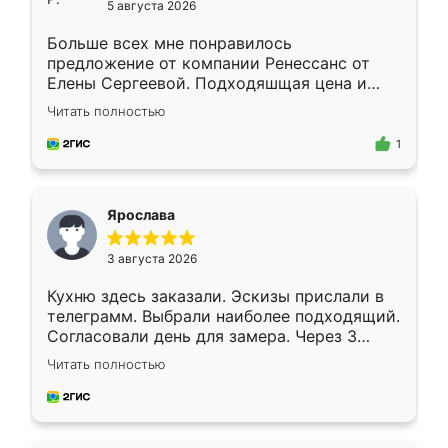
5 августа 2026
Больше всех мне понравилось
предложение от компании Ренессанс от
Елены Сергеевой. Подходяшщая цена и
короткие сроки изготовления. Приехавший
Читать полностью
для замера сотрудник Владислав
предложил по моему эскизу самый
1
подходящий вариант шкафа. Немного его
видоизменил, получилось даже лучше, чем
я хотела.
Ярослава
3 августа 2026
Кухню здесь заказали. Эскизы прислали в
телеграмм. Выбрали наиболее подходящий.
Согласовали день для замера. Через 3
недели кухня была уже готова. Остались
Читать полностью
довольны работой. Спасибо Ренессанс
мебель за качественную работу!