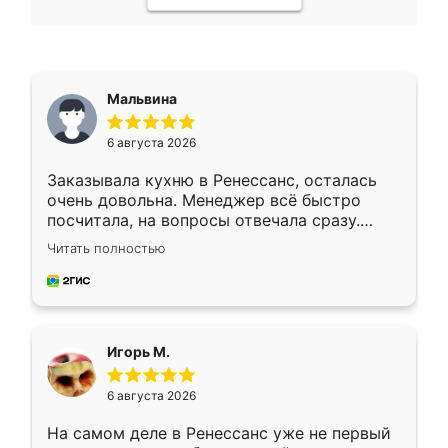
Мальвина
6 августа 2026
Заказывала кухню в Ренессанс, осталась
очень довольна. Менеджер всё быстро
посчитала, на вопросы отвечала сразу.
Замерщик приехал в субботу, подошёл к
Читать полностью
делу со всей ответственностью. Собрали
за день, ребята работали аккуратно, даже
пыли почти не было. Качество отличное,
ящики ходят плавно, ничего не скрипит.
Всё подошло как влитое.
Игорь М.
6 августа 2026
На самом деле в Ренессанс уже не первый