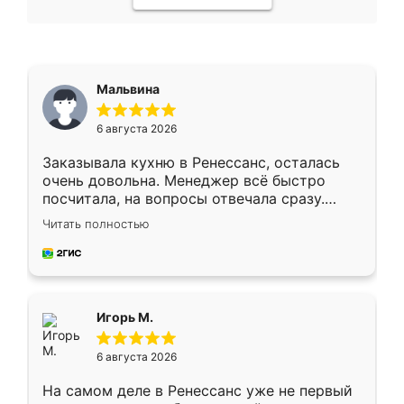
Мальвина
6 августа 2026
Заказывала кухню в Ренессанс, осталась
очень довольна. Менеджер всё быстро
посчитала, на вопросы отвечала сразу.
Замерщик приехал в субботу, подошёл к
Читать полностью
делу со всей ответственностью. Собрали
за день, ребята работали аккуратно, даже
пыли почти не было. Качество отличное,
ящики ходят плавно, ничего не скрипит.
Всё подошло как влитое.
Игорь М.
6 августа 2026
На самом деле в Ренессанс уже не первый