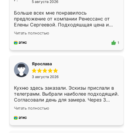
5 августа 2026
Больше всех мне понравилось
предложение от компании Ренессанс от
Елены Сергеевой. Подходяшщая цена и
короткие сроки изготовления. Приехавший
Читать полностью
для замера сотрудник Владислав
предложил по моему эскизу самый
1
подходящий вариант шкафа. Немного его
видоизменил, получилось даже лучше, чем
я хотела.
Ярослава
3 августа 2026
Кухню здесь заказали. Эскизы прислали в
телеграмм. Выбрали наиболее подходящий.
Согласовали день для замера. Через 3
недели кухня была уже готова. Остались
Читать полностью
довольны работой. Спасибо Ренессанс
мебель за качественную работу!