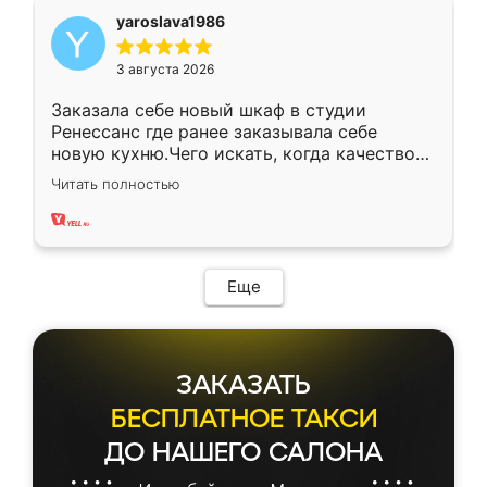
yaroslava1986
3 августа 2026
Заказала себе новый шкаф в студии
Ренессанс где ранее заказывала себе
новую кухню.Чего искать, когда качеством
вполне довольна. Служит кухня уже почти
Читать полностью
два года, нареканий нет.
Еще
ЗАКАЗАТЬ
БЕСПЛАТНОЕ ТАКСИ
ДО НАШЕГО САЛОНА