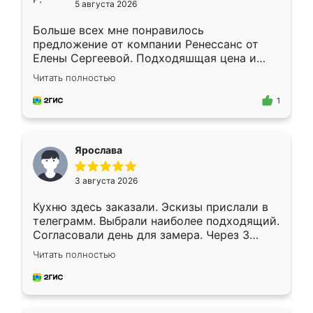
5 августа 2026
Больше всех мне понравилось
предложение от компании Ренессанс от
Елены Сергеевой. Подходяшщая цена и
короткие сроки изготовления. Приехавший
Читать полностью
для замера сотрудник Владислав
предложил по моему эскизу самый
1
подходящий вариант шкафа. Немного его
видоизменил, получилось даже лучше, чем
я хотела.
Ярослава
3 августа 2026
Кухню здесь заказали. Эскизы прислали в
телеграмм. Выбрали наиболее подходящий.
Согласовали день для замера. Через 3
недели кухня была уже готова. Остались
Читать полностью
довольны работой. Спасибо Ренессанс
мебель за качественную работу!