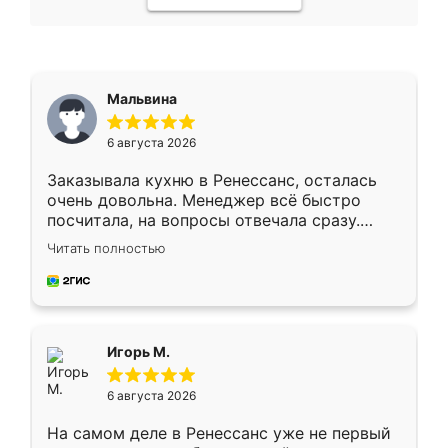
Мальвина
6 августа 2026
Заказывала кухню в Ренессанс, осталась
очень довольна. Менеджер всё быстро
посчитала, на вопросы отвечала сразу.
Замерщик приехал в субботу, подошёл к
Читать полностью
делу со всей ответственностью. Собрали
за день, ребята работали аккуратно, даже
пыли почти не было. Качество отличное,
ящики ходят плавно, ничего не скрипит.
Всё подошло как влитое.
Игорь М.
6 августа 2026
На самом деле в Ренессанс уже не первый