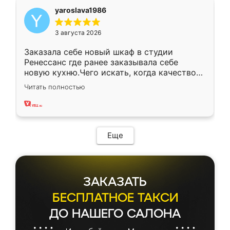
yaroslava1986
3 августа 2026
Заказала себе новый шкаф в студии
Ренессанс где ранее заказывала себе
новую кухню.Чего искать, когда качеством
вполне довольна. Служит кухня уже почти
Читать полностью
два года, нареканий нет.
Еще
ЗАКАЗАТЬ
БЕСПЛАТНОЕ ТАКСИ
ДО НАШЕГО САЛОНА