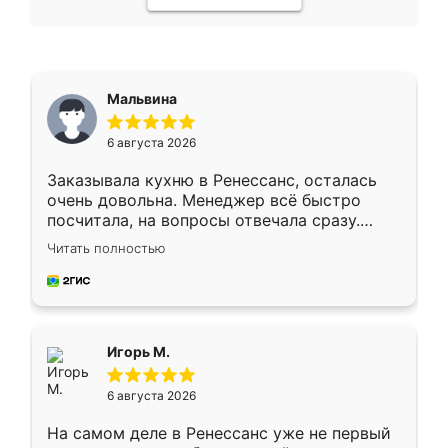
Мальвина
6 августа 2026
Заказывала кухню в Ренессанс, осталась
очень довольна. Менеджер всё быстро
посчитала, на вопросы отвечала сразу.
Замерщик приехал в субботу, подошёл к
Читать полностью
делу со всей ответственностью. Собрали
за день, ребята работали аккуратно, даже
пыли почти не было. Качество отличное,
ящики ходят плавно, ничего не скрипит.
Всё подошло как влитое.
Игорь М.
6 августа 2026
На самом деле в Ренессанс уже не первый