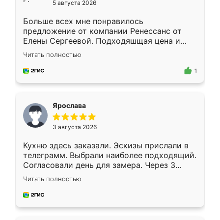
5 августа 2026
Больше всех мне понравилось
предложение от компании Ренессанс от
Елены Сергеевой. Подходяшщая цена и
короткие сроки изготовления. Приехавший
Читать полностью
для замера сотрудник Владислав
предложил по моему эскизу самый
1
подходящий вариант шкафа. Немного его
видоизменил, получилось даже лучше, чем
я хотела.
Ярослава
3 августа 2026
Кухню здесь заказали. Эскизы прислали в
телеграмм. Выбрали наиболее подходящий.
Согласовали день для замера. Через 3
недели кухня была уже готова. Остались
Читать полностью
довольны работой. Спасибо Ренессанс
мебель за качественную работу!