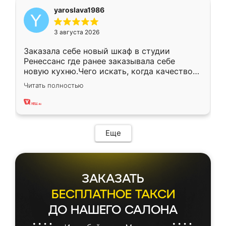
yaroslava1986
3 августа 2026
Заказала себе новый шкаф в студии
Ренессанс где ранее заказывала себе
новую кухню.Чего искать, когда качеством
вполне довольна. Служит кухня уже почти
Читать полностью
два года, нареканий нет.
Еще
ЗАКАЗАТЬ
БЕСПЛАТНОЕ ТАКСИ
ДО НАШЕГО САЛОНА