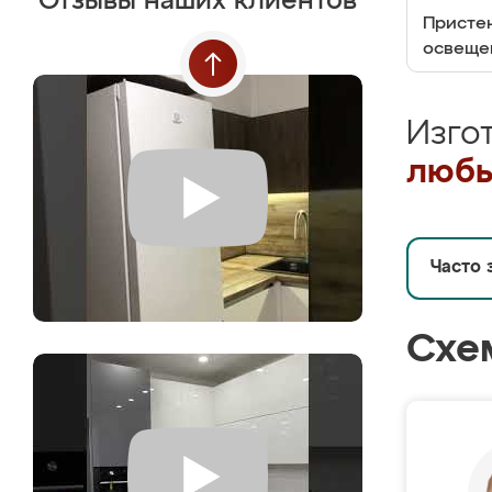
Отзывы наших клиентов
Пристен
освеще
Изго
любы
Часто 
Схе