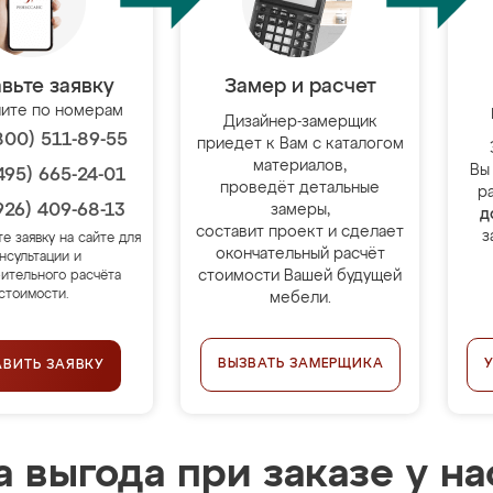
вьте заявку
Замер и расчет
ите по номерам
Дизайнер-замерщик
800) 511-89-55
приедет к Вам с каталогом
материалов,
Вы
495) 665-24-01
проведёт детальные
р
926) 409-68-13
замеры,
д
составит проект и сделает
з
те заявку на сайте для
окончательный расчёт
нсультации и
стоимости Вашей будущей
ительного расчёта
стоимости.
мебели.
ВЫЗВАТЬ ЗАМЕРЩИКА
АВИТЬ ЗАЯВКУ
 выгода при заказе у на