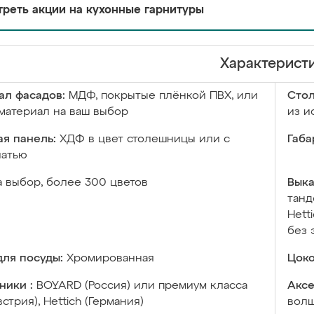
реть акции на кухонные гарнитуры
Характерист
ал фасадов:
МДФ, покрытые плёнкой ПВХ, или
Сто
материал на ваш выбор
из и
я панель:
ХДФ в цвет столешницы или с
Габа
чатью
а выбор, более 300 цветов
Выка
танд
Hett
без 
ля посуды:
Хромированная
Цоко
ники :
BOYARD (Россия) или премиум класса
Аксе
встрия), Hettich (Германия)
волш