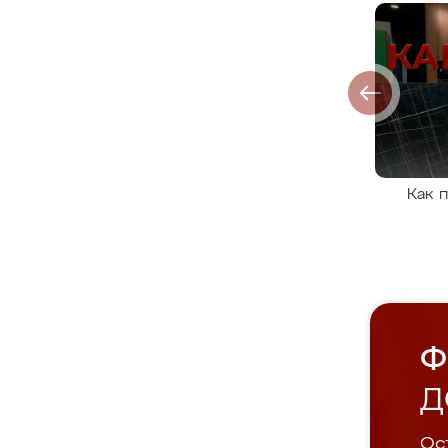
Как 
Ф
Д
Ост