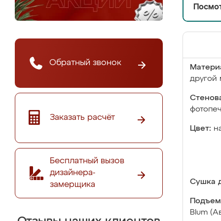
Посмот
Обратный звонок
Матери
другой 
Стенова
фотопе
Заказать расчёт
Цвет:
н
Бесплатный вызов
дизайнера-
Сушка д
замерщика
Подъем
Blum (А