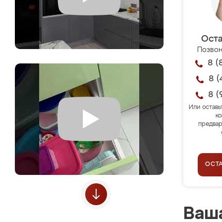
Оста
Позвон
8 (
8 (
8 (
Или оставь
ко
предвар
ОСТ
Ваша