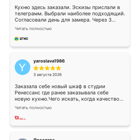
Кухню здесь заказали. Эскизы прислали в
телеграмм. Выбрали наиболее подходящий.
Согласовали день для замера. Через 3
недели кухня была уже готова. Остались
Читать полностью
довольны работой. Спасибо Ренессанс
мебель за качественную работу!
yaroslava1986
3 августа 2026
Заказала себе новый шкаф в студии
Ренессанс где ранее заказывала себе
новую кухню.Чего искать, когда качеством
вполне довольна. Служит кухня уже почти
Читать полностью
два года, нареканий нет.
Ярослава