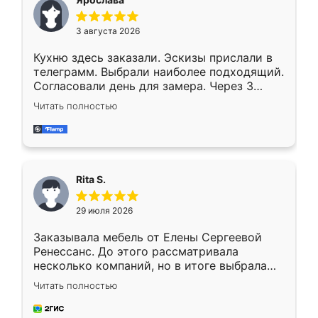
3 августа 2026
Кухню здесь заказали. Эскизы прислали в
телеграмм. Выбрали наиболее подходящий.
Согласовали день для замера. Через 3
недели кухня была уже готова. Остались
Читать полностью
довольны работой. Спасибо Ренессанс
мебель за качественную работу!
Rita S.
29 июля 2026
Заказывала мебель от Елены Сергеевой
Ренессанс. До этого рассматривала
несколько компаний, но в итоге выбрала
эту. Сначала обговорили условия, потом
Читать полностью
приехал замерщик, всё спокойно объяснил
и снял размеры. Изготовили в срок, с