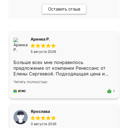
Оставить отзыв
Аринка Р.
5 августа 2026
Больше всех мне понравилось
предложение от компании Ренессанс от
Елены Сергеевой. Подходяшщая цена и
короткие сроки изготовления. Приехавший
Читать полностью
для замера сотрудник Владислав
предложил по моему эскизу самый
1
подходящий вариант шкафа. Немного его
видоизменил, получилось даже лучше, чем
я хотела.
Ярослава
3 августа 2026