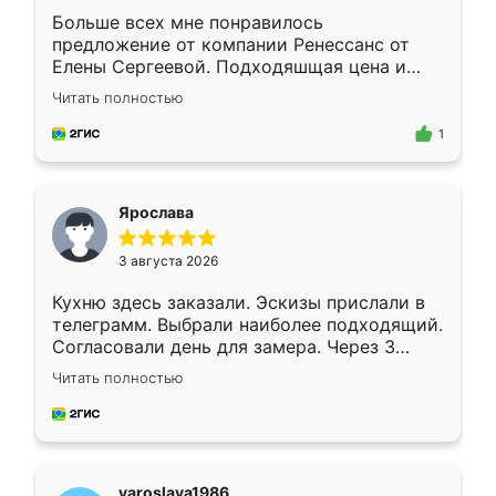
Больше всех мне понравилось
предложение от компании Ренессанс от
Елены Сергеевой. Подходяшщая цена и
короткие сроки изготовления. Приехавший
Читать полностью
для замера сотрудник Владислав
предложил по моему эскизу самый
1
подходящий вариант шкафа. Немного его
видоизменил, получилось даже лучше, чем
я хотела.
Ярослава
3 августа 2026
Кухню здесь заказали. Эскизы прислали в
телеграмм. Выбрали наиболее подходящий.
Согласовали день для замера. Через 3
недели кухня была уже готова. Остались
Читать полностью
довольны работой. Спасибо Ренессанс
мебель за качественную работу!
yaroslava1986