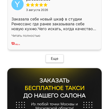
3 августа 2026
Заказала себе новый шкаф в студии
Ренессанс где ранее заказывала себе
новую кухню.Чего искать, когда качеством
вполне довольна. Служит кухня уже почти
Читать полностью
два года, нареканий нет.
Еще
ЗАКАЗАТЬ
БЕСПЛАТНОЕ ТАКСИ
ДО НАШЕГО САЛОНА
Из любой точки Москвы и
Московской области!