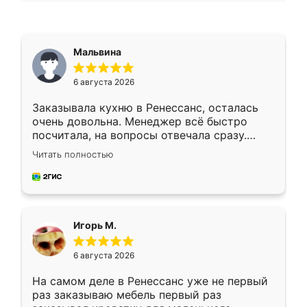
Мальвина
6 августа 2026
Заказывала кухню в Ренессанс, осталась
очень довольна. Менеджер всё быстро
посчитала, на вопросы отвечала сразу.
Замерщик приехал в субботу, подошёл к
Читать полностью
делу со всей ответственностью. Собрали
за день, ребята работали аккуратно, даже
пыли почти не было. Качество отличное,
ящики ходят плавно, ничего не скрипит.
Всё подошло как влитое.
Игорь М.
6 августа 2026
На самом деле в Ренессанс уже не первый
раз заказываю мебель первый раз