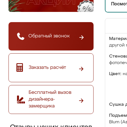
Посмот
Обратный звонок
Матери
другой 
Стенова
фотопе
Заказать расчёт
Цвет:
н
Бесплатный вызов
дизайнера-
Сушка д
замерщика
Подъем
Blum (А