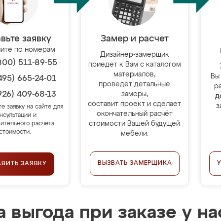
вьте заявку
Замер и расчет
ите по номерам
Дизайнер-замерщик
800) 511-89-55
приедет к Вам с каталогом
материалов,
Вы
495) 665-24-01
проведёт детальные
р
926) 409-68-13
замеры,
д
составит проект и сделает
з
те заявку на сайте для
окончательный расчёт
нсультации и
стоимости Вашей будущей
ительного расчёта
стоимости.
мебели.
ВЫЗВАТЬ ЗАМЕРЩИКА
АВИТЬ ЗАЯВКУ
 выгода при заказе у на