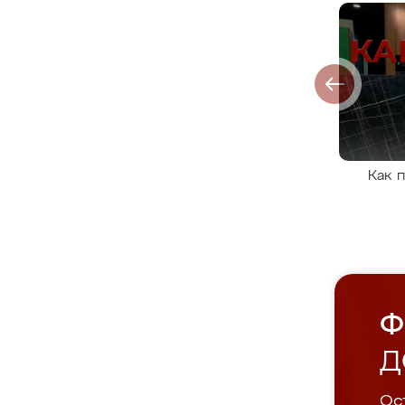
Как 
Ф
Д
Ост