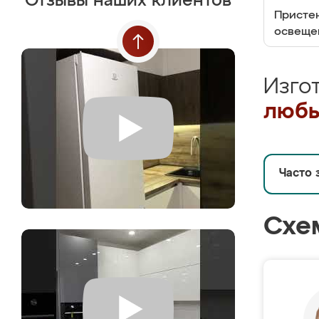
Отзывы наших клиентов
Пристен
освеще
Изго
любы
Часто 
Схе