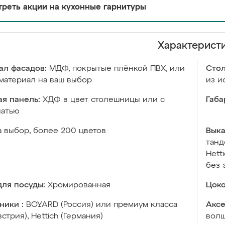
реть акции на кухонные гарнитуры
Характерист
ал фасадов:
МДФ, покрытые плёнкой ПВХ, или
Сто
материал на ваш выбор
из и
я панель:
ХДФ в цвет столешницы или с
Габа
чатью
а выбор, более 200 цветов
Выка
танд
Hett
без 
ля посуды:
Хромированная
Цоко
ники :
BOYARD (Россия) или премиум класса
Аксе
встрия), Hettich (Германия)
волш