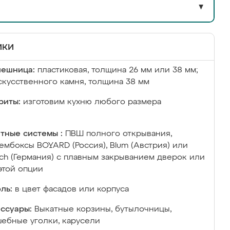
▼
ики
лешница:
пластиковая, толщина 26 мм или 38 мм;
скусственного камня, толщина 38 мм
риты:
изготовим кухню любого размера
тные системы :
ПВШ полного открывания,
ембоксы BOYARD (Россия), Blum (Австрия) или
ich (Германия) с плавным закрыванием дверок или
этой опции
ль:
в цвет фасадов или корпуса
ссуары:
Выкатные корзины, бутылочницы,
ебные уголки, карусели