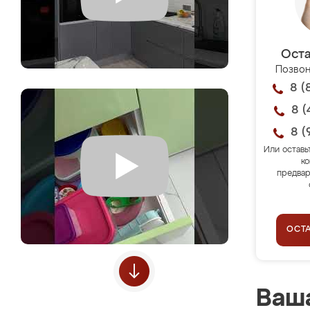
Оста
Позвон
8 (
8 (
8 (
Или оставь
ко
предвар
ОСТ
Ваша