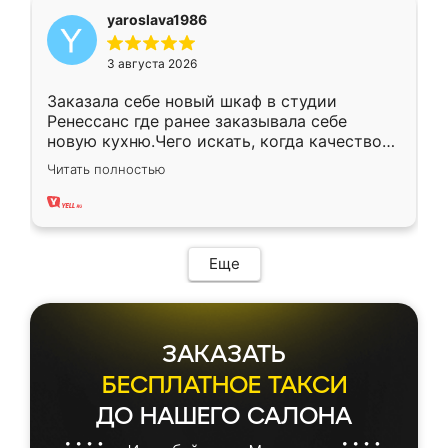
yaroslava1986
3 августа 2026
Заказала себе новый шкаф в студии
Ренессанс где ранее заказывала себе
новую кухню.Чего искать, когда качеством
вполне довольна. Служит кухня уже почти
Читать полностью
два года, нареканий нет.
Еще
ЗАКАЗАТЬ
БЕСПЛАТНОЕ ТАКСИ
ДО НАШЕГО САЛОНА