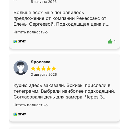
5 августа 2026
Больше всех мне понравилось
предложение от компании Ренессанс от
Елены Сергеевой. Подходяшщая цена и
короткие сроки изготовления. Приехавший
Читать полностью
для замера сотрудник Владислав
предложил по моему эскизу самый
1
подходящий вариант шкафа. Немного его
видоизменил, получилось даже лучше, чем
я хотела.
Ярослава
3 августа 2026
Кухню здесь заказали. Эскизы прислали в
телеграмм. Выбрали наиболее подходящий.
Согласовали день для замера. Через 3
недели кухня была уже готова. Остались
Читать полностью
довольны работой. Спасибо Ренессанс
мебель за качественную работу!