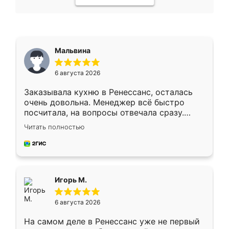
Мальвина
6 августа 2026
Заказывала кухню в Ренессанс, осталась
очень довольна. Менеджер всё быстро
посчитала, на вопросы отвечала сразу.
Замерщик приехал в субботу, подошёл к
Читать полностью
делу со всей ответственностью. Собрали
за день, ребята работали аккуратно, даже
пыли почти не было. Качество отличное,
ящики ходят плавно, ничего не скрипит.
Всё подошло как влитое.
Игорь М.
6 августа 2026
На самом деле в Ренессанс уже не первый