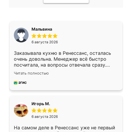
Мальвина
6 августа 2026
Заказывала кухню в Ренессанс, осталась
очень довольна. Менеджер всё быстро
посчитала, на вопросы отвечала сразу.
Замерщик приехал в субботу, подошёл к
Читать полностью
делу со всей ответственностью. Собрали
за день, ребята работали аккуратно, даже
пыли почти не было. Качество отличное,
ящики ходят плавно, ничего не скрипит.
Всё подошло как влитое.
Игорь М.
6 августа 2026
На самом деле в Ренессанс уже не первый