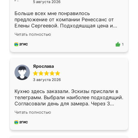
5 августа 2026
Больше всех мне понравилось
предложение от компании Ренессанс от
Елены Сергеевой. Подходяшщая цена и
короткие сроки изготовления. Приехавший
Читать полностью
для замера сотрудник Владислав
предложил по моему эскизу самый
1
подходящий вариант шкафа. Немного его
видоизменил, получилось даже лучше, чем
я хотела.
Ярослава
3 августа 2026
Кухню здесь заказали. Эскизы прислали в
телеграмм. Выбрали наиболее подходящий.
Согласовали день для замера. Через 3
недели кухня была уже готова. Остались
Читать полностью
довольны работой. Спасибо Ренессанс
мебель за качественную работу!