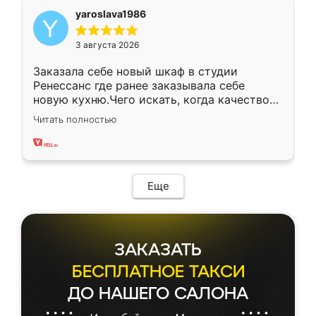
yaroslava1986
3 августа 2026
Заказала себе новый шкаф в студии
Ренессанс где ранее заказывала себе
новую кухню.Чего искать, когда качеством
вполне довольна. Служит кухня уже почти
Читать полностью
два года, нареканий нет.
Еще
ЗАКАЗАТЬ
БЕСПЛАТНОЕ ТАКСИ
ДО НАШЕГО САЛОНА