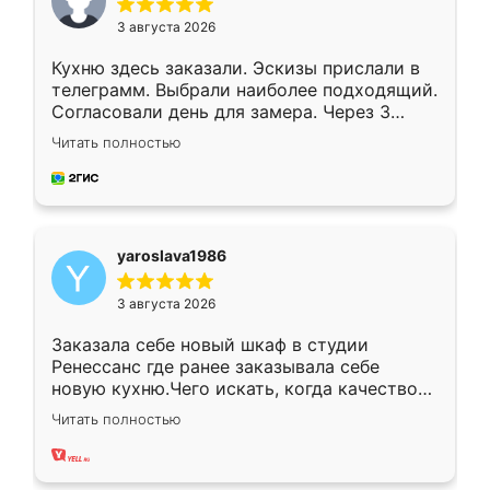
3 августа 2026
Кухню здесь заказали. Эскизы прислали в
телеграмм. Выбрали наиболее подходящий.
Согласовали день для замера. Через 3
недели кухня была уже готова. Остались
Читать полностью
довольны работой. Спасибо Ренессанс
мебель за качественную работу!
yaroslava1986
3 августа 2026
Заказала себе новый шкаф в студии
Ренессанс где ранее заказывала себе
новую кухню.Чего искать, когда качеством
вполне довольна. Служит кухня уже почти
Читать полностью
два года, нареканий нет.