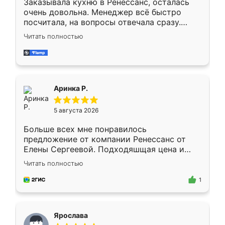
Заказывала кухню в Ренессанс, осталась
очень довольна. Менеджер всё быстро
посчитала, на вопросы отвечала сразу.
Замерщик приехал в субботу, подошёл к
Читать полностью
делу со всей ответственностью. Собрали
за день, ребята работали аккуратно, даже
пыли почти не было. Качество отличное,
ящики ходят плавно, ничего не скрипит.
Всё подошло как влитое.
Аринка Р.
5 августа 2026
Больше всех мне понравилось
предложение от компании Ренессанс от
Елены Сергеевой. Подходяшщая цена и
короткие сроки изготовления. Приехавший
Читать полностью
для замера сотрудник Владислав
предложил по моему эскизу самый
1
подходящий вариант шкафа. Немного его
видоизменил, получилось даже лучше, чем
я хотела.
Ярослава