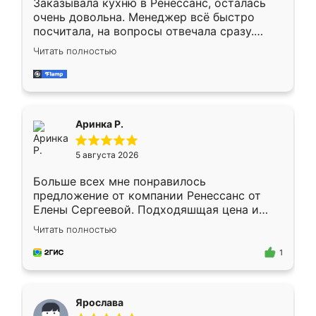
Заказывала кухню в Ренессанс, осталась
очень довольна. Менеджер всё быстро
посчитала, на вопросы отвечала сразу.
Замерщик приехал в субботу, подошёл к
Читать полностью
делу со всей ответственностью. Собрали
за день, ребята работали аккуратно, даже
пыли почти не было. Качество отличное,
ящики ходят плавно, ничего не скрипит.
Всё подошло как влитое.
Аринка Р.
5 августа 2026
Больше всех мне понравилось
предложение от компании Ренессанс от
Елены Сергеевой. Подходяшщая цена и
короткие сроки изготовления. Приехавший
Читать полностью
для замера сотрудник Владислав
предложил по моему эскизу самый
1
подходящий вариант шкафа. Немного его
видоизменил, получилось даже лучше, чем
я хотела.
Ярослава