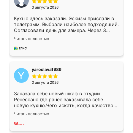
3 августа 2026
Кухню здесь заказали. Эскизы прислали в
телеграмм. Выбрали наиболее подходящий.
Согласовали день для замера. Через 3
недели кухня была уже готова. Остались
Читать полностью
довольны работой. Спасибо Ренессанс
мебель за качественную работу!
yaroslava1986
3 августа 2026
Заказала себе новый шкаф в студии
Ренессанс где ранее заказывала себе
новую кухню.Чего искать, когда качеством
вполне довольна. Служит кухня уже почти
Читать полностью
два года, нареканий нет.