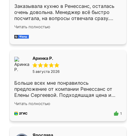
Заказывала кухню в Ренессанс, осталась
очень довольна. Менеджер всё быстро
посчитала, на вопросы отвечала сразу.
Замерщик приехал в субботу, подошёл к
Читать полностью
делу со всей ответственностью. Собрали
за день, ребята работали аккуратно, даже
пыли почти не было. Качество отличное,
ящики ходят плавно, ничего не скрипит.
Всё подошло как влитое.
Аринка Р.
5 августа 2026
Больше всех мне понравилось
предложение от компании Ренессанс от
Елены Сергеевой. Подходяшщая цена и
короткие сроки изготовления. Приехавший
Читать полностью
для замера сотрудник Владислав
предложил по моему эскизу самый
1
подходящий вариант шкафа. Немного его
видоизменил, получилось даже лучше, чем
я хотела.
Ярослава