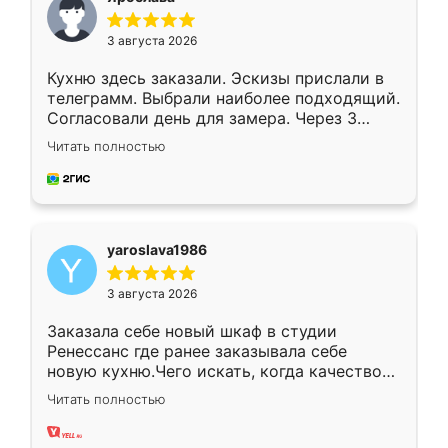
3 августа 2026
Кухню здесь заказали. Эскизы прислали в
телеграмм. Выбрали наиболее подходящий.
Согласовали день для замера. Через 3
недели кухня была уже готова. Остались
Читать полностью
довольны работой. Спасибо Ренессанс
мебель за качественную работу!
yaroslava1986
3 августа 2026
Заказала себе новый шкаф в студии
Ренессанс где ранее заказывала себе
новую кухню.Чего искать, когда качеством
вполне довольна. Служит кухня уже почти
Читать полностью
два года, нареканий нет.