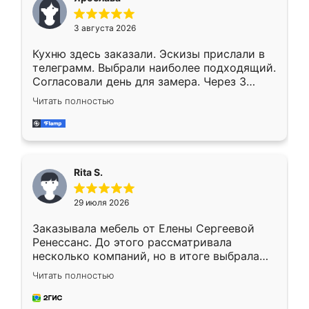
3 августа 2026
Кухню здесь заказали. Эскизы прислали в
телеграмм. Выбрали наиболее подходящий.
Согласовали день для замера. Через 3
недели кухня была уже готова. Остались
Читать полностью
довольны работой. Спасибо Ренессанс
мебель за качественную работу!
Rita S.
29 июля 2026
Заказывала мебель от Елены Сергеевой
Ренессанс. До этого рассматривала
несколько компаний, но в итоге выбрала
эту. Сначала обговорили условия, потом
Читать полностью
приехал замерщик, всё спокойно объяснил
и снял размеры. Изготовили в срок, с