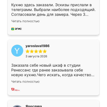
Кухню здесь заказали. Эскизы прислали в
телеграмм. Выбрали наиболее подходящий.
Согласовали день для замера. Через 3
недели кухня была уже готова. Остались
Читать полностью
довольны работой. Спасибо Ренессанс
мебель за качественную работу!
yaroslava1986
3 августа 2026
Заказала себе новый шкаф в студии
Ренессанс где ранее заказывала себе
новую кухню.Чего искать, когда качеством
вполне довольна. Служит кухня уже почти
Читать полностью
два года, нареканий нет.
Ярослава