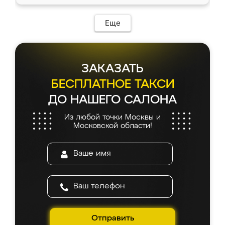
доставкой тоже никаких проблем не
возникло. Сборку выполнили аккуратно,
мебель сразу встала на свое место без
Еще
каких-либо доработок. Качеством осталась
довольна, все выглядит так, как и ожидала.
ЗАКАЗАТЬ
БЕСПЛАТНОЕ ТАКСИ
ДО НАШЕГО САЛОНА
Из любой точки Москвы и
Московской области!
Отправить