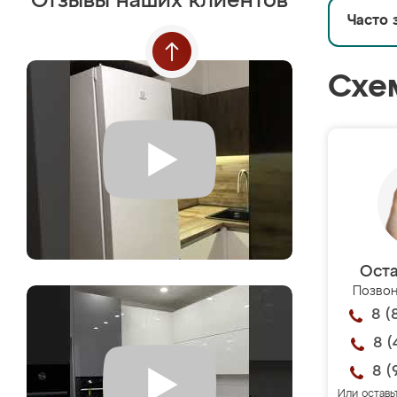
Отзывы наших клиентов
Часто 
Схе
Оста
Позвон
8 (
8 (
8 (
Или оставь