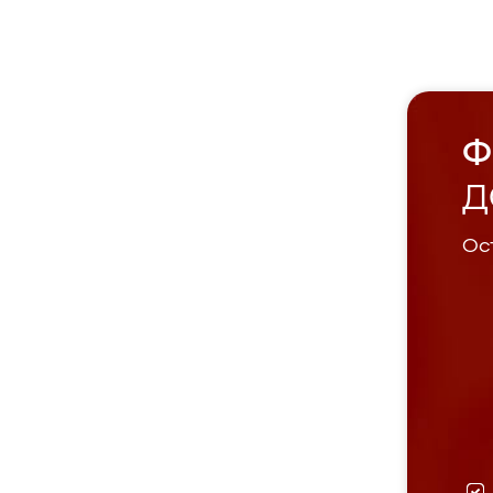
Ф
Д
Ост