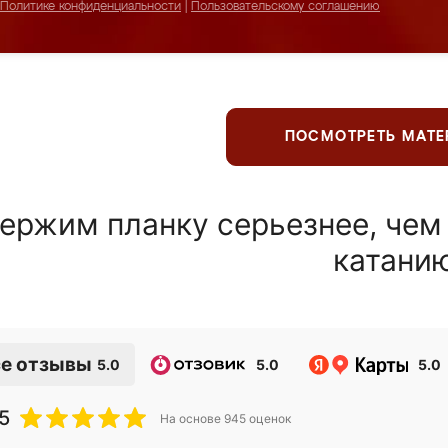
Политике конфиденциальности
|
Пользовательскому соглашению
ПОСМОТРЕТЬ МАТ
ержим планку серьезнее, чем
катани
е отзывы
5.0
5.0
5.0
5
На основе
945
оценок