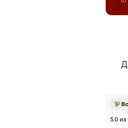
Д
Вс
5.0
из 