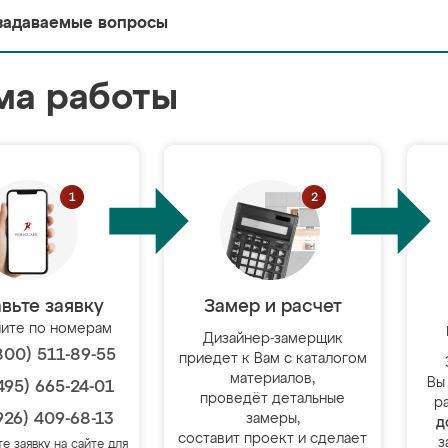
задаваемые вопросы
ма работы
вьте заявку
Замер и расчет
ите по номерам
Дизайнер-замерщик
800) 511-89-55
приедет к Вам с каталогом
материалов,
Вы
495) 665-24-01
проведёт детальные
р
926) 409-68-13
замеры,
д
составит проект и сделает
з
те заявку на сайте для