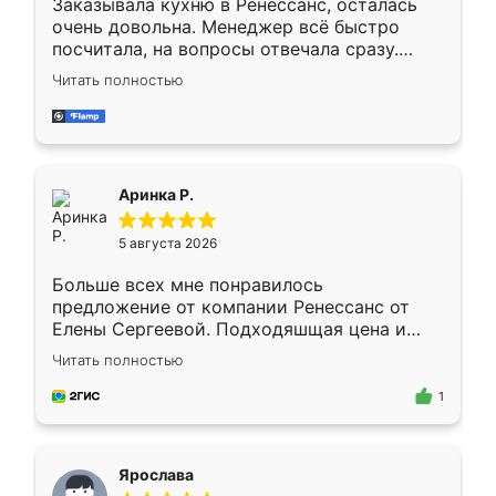
Заказывала кухню в Ренессанс, осталась
очень довольна. Менеджер всё быстро
посчитала, на вопросы отвечала сразу.
Замерщик приехал в субботу, подошёл к
Читать полностью
делу со всей ответственностью. Собрали
за день, ребята работали аккуратно, даже
пыли почти не было. Качество отличное,
ящики ходят плавно, ничего не скрипит.
Всё подошло как влитое.
Аринка Р.
5 августа 2026
Больше всех мне понравилось
предложение от компании Ренессанс от
Елены Сергеевой. Подходяшщая цена и
короткие сроки изготовления. Приехавший
Читать полностью
для замера сотрудник Владислав
предложил по моему эскизу самый
1
подходящий вариант шкафа. Немного его
видоизменил, получилось даже лучше, чем
я хотела.
Ярослава