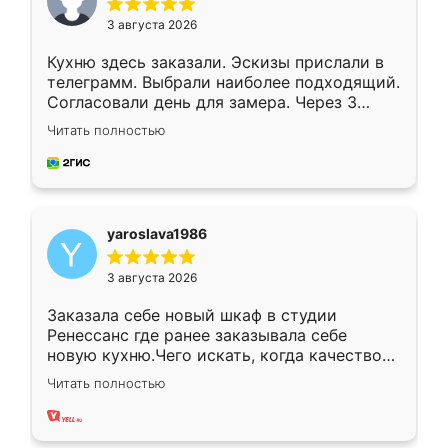
3 августа 2026
Кухню здесь заказали. Эскизы прислали в
телеграмм. Выбрали наиболее подходящий.
Согласовали день для замера. Через 3
недели кухня была уже готова. Остались
Читать полностью
довольны работой. Спасибо Ренессанс
мебель за качественную работу!
yaroslava1986
3 августа 2026
Заказала себе новый шкаф в студии
Ренессанс где ранее заказывала себе
новую кухню.Чего искать, когда качеством
вполне довольна. Служит кухня уже почти
Читать полностью
два года, нареканий нет.