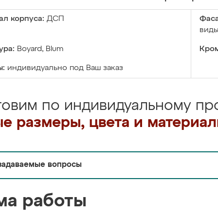
ал корпуса:
ДСП
Фаса
виды
ура:
Boyard, Blum
Кром
ы:
индивидуально под Ваш заказ
товим по индивидуальному про
е размеры, цвета и материа
задаваемые вопросы
ма работы