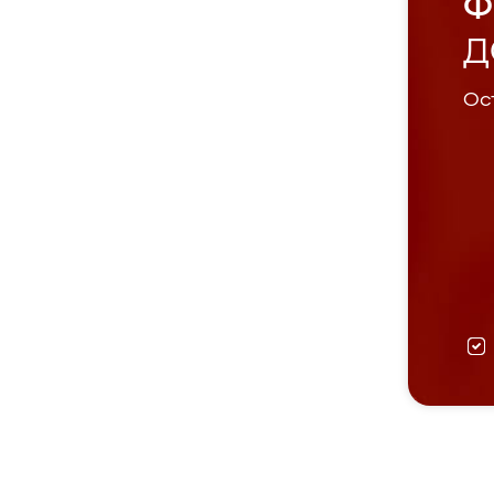
Ф
Д
Ост