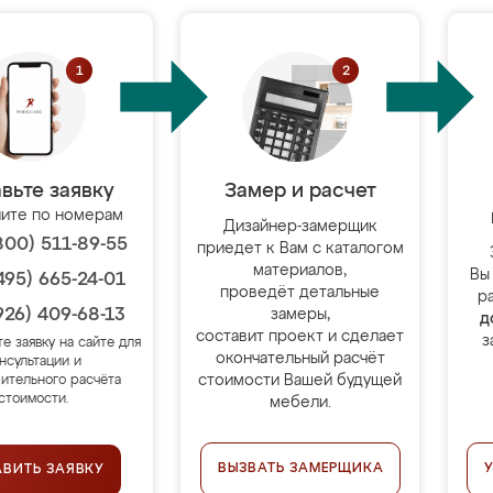
вьте заявку
Замер и расчет
ите по номерам
Дизайнер-замерщик
800) 511-89-55
приедет к Вам с каталогом
материалов,
Вы
495) 665-24-01
проведёт детальные
р
926) 409-68-13
замеры,
д
составит проект и сделает
з
те заявку на сайте для
окончательный расчёт
нсультации и
стоимости Вашей будущей
ительного расчёта
стоимости.
мебели.
ВЫЗВАТЬ ЗАМЕРЩИКА
АВИТЬ ЗАЯВКУ