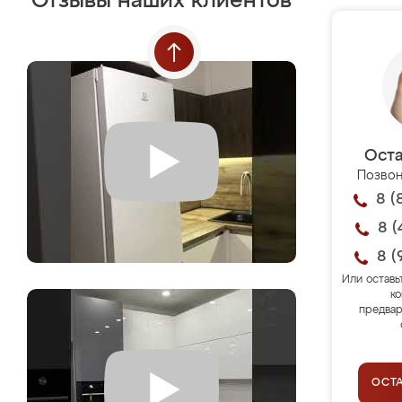
Отзывы наших клиентов
Оста
Позвон
8 (
8 (
8 (
Или оставь
ко
предвар
ОСТ