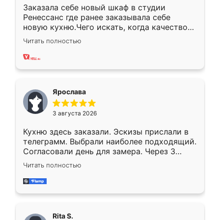
Заказала себе новый шкаф в студии
Ренессанс где ранее заказывала себе
новую кухню.Чего искать, когда качеством
вполне довольна. Служит кухня уже почти
Читать полностью
два года, нареканий нет.
Ярослава
3 августа 2026
Кухню здесь заказали. Эскизы прислали в
телеграмм. Выбрали наиболее подходящий.
Согласовали день для замера. Через 3
недели кухня была уже готова. Остались
Читать полностью
довольны работой. Спасибо Ренессанс
мебель за качественную работу!
Rita S.