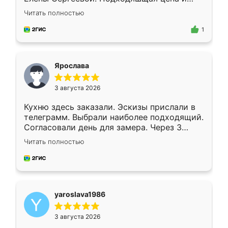
короткие сроки изготовления. Приехавший
Читать полностью
для замера сотрудник Владислав
предложил по моему эскизу самый
1
подходящий вариант шкафа. Немного его
видоизменил, получилось даже лучше, чем
я хотела.
Ярослава
3 августа 2026
Кухню здесь заказали. Эскизы прислали в
телеграмм. Выбрали наиболее подходящий.
Согласовали день для замера. Через 3
недели кухня была уже готова. Остались
Читать полностью
довольны работой. Спасибо Ренессанс
мебель за качественную работу!
yaroslava1986
3 августа 2026