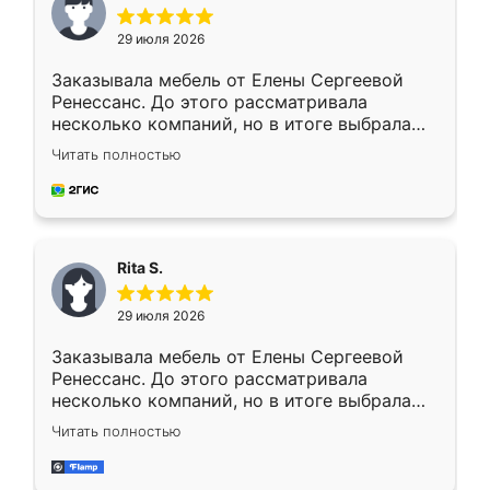
29 июля 2026
Заказывала мебель от Елены Сергеевой
Ренессанс. До этого рассматривала
несколько компаний, но в итоге выбрала
эту. Сначала обговорили условия, потом
Читать полностью
приехал замерщик, всё спокойно объяснил
и снял размеры. Изготовили в срок, с
доставкой тоже никаких проблем не
возникло. Сборку выполнили аккуратно,
мебель сразу встала на свое место без
Rita S.
каких-либо доработок. Качеством осталась
довольна, все выглядит так, как и ожидала.
29 июля 2026
Заказывала мебель от Елены Сергеевой
Ренессанс. До этого рассматривала
несколько компаний, но в итоге выбрала
эту. Сначала обговорили условия, потом
Читать полностью
приехал замерщик, всё спокойно объяснил
и снял размеры. Изготовили в срок, с
доставкой тоже никаких проблем не