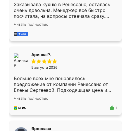
Заказывала кухню в Ренессанс, осталась
очень довольна. Менеджер всё быстро
посчитала, на вопросы отвечала сразу.
Замерщик приехал в субботу, подошёл к
Читать полностью
делу со всей ответственностью. Собрали
за день, ребята работали аккуратно, даже
пыли почти не было. Качество отличное,
ящики ходят плавно, ничего не скрипит.
Всё подошло как влитое.
Аринка Р.
5 августа 2026
Больше всех мне понравилось
предложение от компании Ренессанс от
Елены Сергеевой. Подходяшщая цена и
короткие сроки изготовления. Приехавший
Читать полностью
для замера сотрудник Владислав
предложил по моему эскизу самый
1
подходящий вариант шкафа. Немного его
видоизменил, получилось даже лучше, чем
я хотела.
Ярослава