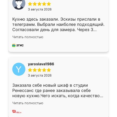
3 августа 2026
Кухню здесь заказали. Эскизы прислали в
телеграмм. Выбрали наиболее подходящий.
Согласовали день для замера. Через 3
недели кухня была уже готова. Остались
Читать полностью
довольны работой. Спасибо Ренессанс
мебель за качественную работу!
yaroslava1986
3 августа 2026
Заказала себе новый шкаф в студии
Ренессанс где ранее заказывала себе
новую кухню.Чего искать, когда качеством
вполне довольна. Служит кухня уже почти
Читать полностью
два года, нареканий нет.